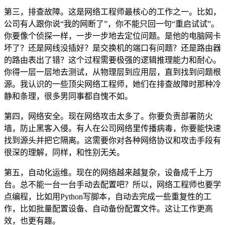
第三，排查故障。这是网络工程师最核心的工作之一。比如，
公司有人跟你说“我的网断了”，你不能只回一句“重启试试”。
你要像个侦探一样，一步一步地去定位问题。是他的电脑网卡
坏了？还是网线没插好？是交换机的端口有问题？还是路由器
的路由表出了错？这个过程需要极强的逻辑推理能力和耐心。
你得一层一层地去测试，从物理层到应用层，直到找到问题根
源。我认识的一些顶尖网络工程师，她们在排查故障时那种冷
静和条理，很多男同事都自愧不如。
第四，网络安全。现在网络攻击太多了。你要负责部署防火
墙，防止黑客入侵。有人在公司网络里传播病毒，你要能快速
找到源头并把它隔离。这需要你对各种网络协议和攻击手段有
很深的理解，同样，和性别无关。
第五，自动化运维。现在的网络越来越复杂，设备成千上万
台。总不能一台一台手动去配置吧？所以，网络工程师也要学
点编程，比如用Python写脚本，自动去完成一些重复性的工
作，比如批量配置设备、自动备份配置文件。这让工作更高
效，也更有趣。