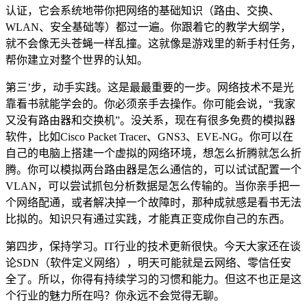
认证，它会系统地带你把网络的基础知识（路由、交换、
WLAN、安全基础等）都过一遍。你跟着它的教学大纲学，
就不会像无头苍蝇一样乱撞。这就像是游戏里的新手村任务，
帮你建立对整个世界的认知。
第三’步，动手实践。这是最最重要的一步。网络技术不是光
靠看书就能学会的。你必须亲手去操作。你可能会说，“我家
又没有路由器和交换机”。没关系，现在有很多免费的模拟器
软件，比如Cisco Packet Tracer、GNS3、EVE-NG。你可以在
自己的电脑上搭建一个虚拟的网络环境，想怎么折腾就怎么折
腾。你可以模拟两台路由器是怎么通信的，可以试试配置一个
VLAN，可以尝试抓包分析数据是怎么传输的。当你亲手把一
个网络配通，或者解决掉一个故障时，那种成就感是看书无法
比拟的。知识只有通过实践，才能真正变成你自己的东西。
第四步，保持学习。IT行业的技术更新很快。今天大家还在谈
论SDN（软件定义网络），明天可能就是云网络、零信任安
全了。所以，你得有持续学习的习惯和能力。但这不也正是这
个行业的魅力所在吗？你永远不会觉得无聊。