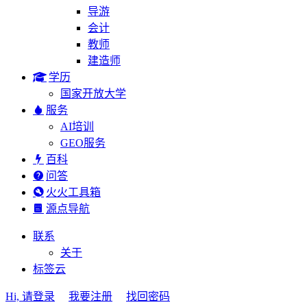
导游
会计
教师
建造师
学历
国家开放大学
服务
AI培训
GEO服务
百科
问答
火火工具箱
源点导航
联系
关于
标签云
Hi, 请登录
我要注册
找回密码