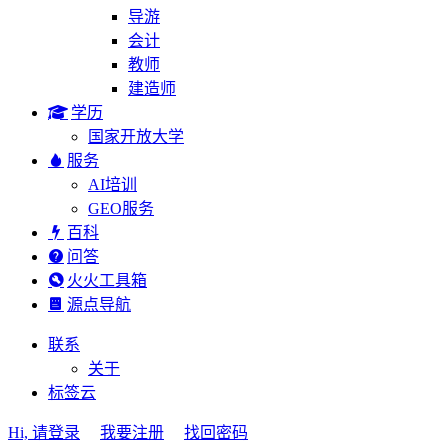
导游
会计
教师
建造师
学历
国家开放大学
服务
AI培训
GEO服务
百科
问答
火火工具箱
源点导航
联系
关于
标签云
Hi, 请登录
我要注册
找回密码