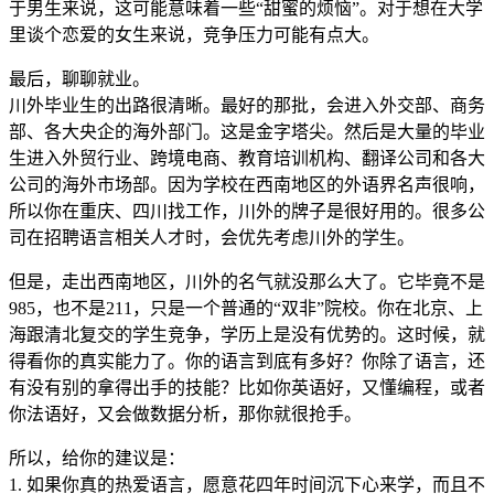
于男生来说，这可能意味着一些“甜蜜的烦恼”。对于想在大学
里谈个恋爱的女生来说，竞争压力可能有点大。
最后，聊聊就业。
川外毕业生的出路很清晰。最好的那批，会进入外交部、商务
部、各大央企的海外部门。这是金字塔尖。然后是大量的毕业
生进入外贸行业、跨境电商、教育培训机构、翻译公司和各大
公司的海外市场部。因为学校在西南地区的外语界名声很响，
所以你在重庆、四川找工作，川外的牌子是很好用的。很多公
司在招聘语言相关人才时，会优先考虑川外的学生。
但是，走出西南地区，川外的名气就没那么大了。它毕竟不是
985，也不是211，只是一个普通的“双非”院校。你在北京、上
海跟清北复交的学生竞争，学历上是没有优势的。这时候，就
得看你的真实能力了。你的语言到底有多好？你除了语言，还
有没有别的拿得出手的技能？比如你英语好，又懂编程，或者
你法语好，又会做数据分析，那你就很抢手。
所以，给你的建议是：
1. 如果你真的热爱语言，愿意花四年时间沉下心来学，而且不