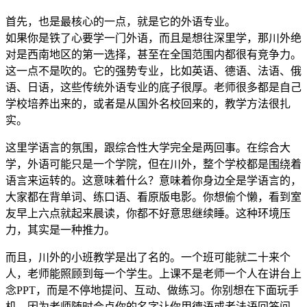
首先，也是最核心的一点，就是它的外语专业。
如果你是铁了心要学一门外语，而且是想往深里学，那川外绝
对是西南地区的第一选择，甚至在全国范围内都很有竞争力。
这一点不是吹的。它的强势专业，比如英语、德语、法语、俄
语、日语，这些传统外语专业的底子很厚。老师很多都是自己
学校培养出来的，或者是从国外名校回来的，教学方法很扎
实。
这里学语言的氛围，跟综合性大学完全是两回事。在综合大
学，外语可能只是一个学院，但在川外，整个学校都是围绕着
语言来运转的。这意味着什么？意味着你身边全是学语言的，
大家都在背单词、练口语、看原版电影。你想偷个懒，看到室
友早上六点就起来晨读，你都不好意思继续睡。这种环境压
力，其实是一种推力。
而且，川外的小班教学是出了名的。一个班可能就二十来个
人，老师能照顾到每一个学生。上课不是老师一个人在讲台上
念PPT，而是不停地提问、互动、做练习。你别想在下面玩手
机，因为老师随时会点你的名字让你用德语或者法语回答问