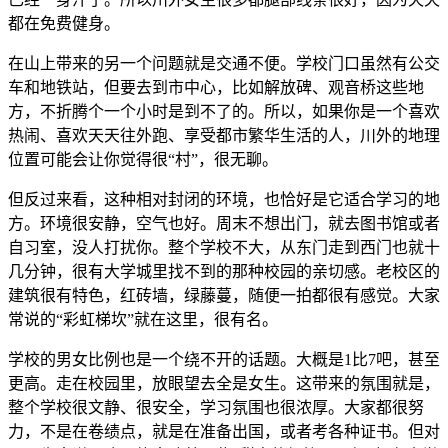
都在免费健身。
在山上带来的另一个问题就是交通不便。学校门口虽然有公交
车和地铁站，但要去到市中心，比如解放碑、观音桥这些地
方，不折腾个一个小时是到不了的。所以，如果你是一个喜欢
热闹、喜欢天天往外跑、享受都市繁华生活的人，川外的地理
位置可能会让你觉得很“村”，很无聊。
但反过来看，这种相对封闭的环境，也恰好是它适合学习的地
方。环境很安静，空气也好。周末不想出门，就去图书馆或者
自习室，没人打扰你。整个学校不大，从东门走到西门也就十
几分钟，很有大学城里找不到的那种校园的亲切感。老校区的
建筑很有特色，红砖墙，绿藤蔓，随便一拍都很有感觉。大家
常说的“彩虹梯坎”就在这里，很有名。
学校的男女比例也是一个绕不开的话题。大概是1比7吧，甚至
更高。走在校园里，放眼望去全是女生。这带来的氛围就是，
整个学校很文静、很安全，学习氛围也很浓厚。大家都很努
力，不是在卷绩点，就是在准备出国，或者考各种证书。但对