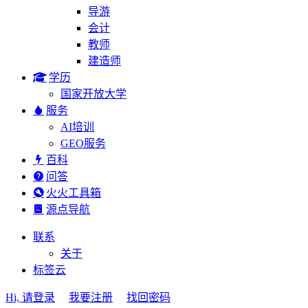
导游
会计
教师
建造师
学历
国家开放大学
服务
AI培训
GEO服务
百科
问答
火火工具箱
源点导航
联系
关于
标签云
Hi, 请登录
我要注册
找回密码