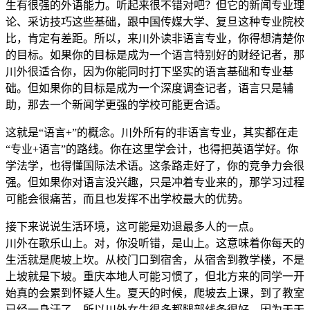
生有很强的外语能力。听起来很不错对吧？但它的新闻专业理
论、采访技巧这些基础，跟中国传媒大学、复旦这种专业院校
比，肯定有差距。所以，来川外读非语言专业，你得想清楚你
的目标。如果你的目标是成为一个语言特别好的财经记者，那
川外很适合你，因为你能同时打下坚实的语言基础和专业基
础。但如果你的目标是成为一个深度调查记者，语言只是辅
助，那去一个新闻学更强的学校可能更合适。
这就是“语言+”的概念。川外所有的非语言专业，其实都在走
“专业+语言”的路线。你在这里学会计，也得把英语学好。你
学法学，也得懂国际法术语。这条路走好了，你的竞争力会很
强。但如果你对语言没兴趣，只是冲着专业来的，那学习过程
可能会很痛苦，而且也发挥不出学校最大的优势。
接下来说说生活环境，这可能是劝退最多人的一点。
川外在歌乐山上。对，你没听错，是山上。这意味着你每天的
生活就是爬坡上坎。从校门口到宿舍，从宿舍到教学楼，不是
上坡就是下坡。重庆本地人可能习惯了，但北方来的同学一开
始真的会累到怀疑人生。夏天的时候，爬坡去上课，到了教室
已经一身汗了。所以川外女生很多都腿部线条很好，因为天天