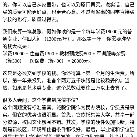
的。你可以自己从家里带，也可以到厦门再买。说实话，自己
买的质量可能更好点，也更合心意。不过图省事的同学直接买
学校的也行，质量过得去。
我们来算一笔总账。假如你读的是一个每年学费18000元的普
通专业，住四人间（1300元/年）。那么第一年，你需要准备
的钱大概是：
学费18000 + 住宿费1300 + 教材预缴费800 + 军训服等杂费
（算300） + 医保费（算400） = 20800元。
这只是必须交到学校的钱。你还得算上第一个月的生活费。所
以，第一年来报到，准备个两万五千块钱是比较稳妥的。当
然，如果是艺术类专业，这个总数就要往三万以上去算了。
很多人会问，这个学费到底值不值？
这个问题没有标准答案。诚毅学院作为民办院校，学费贵是事
实。但它的优势也很明显。首先，它依托集美大学，共享一部
分资源，校园文化氛围不错。其次，学校的硬件设施很新，特
别是新校区，环境和住宿条件都很好。最后，毕业证和学位证
都是“集美大学诚毅学院”颁发的，在民办院校里，社会认可度