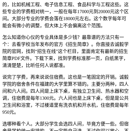
的，比如机械工程、电子信息工程、食品科学与工程这些。这
些专业的学费相对统一，一般在每年17000元到20000元这个区
间。大部分专业的学费会落在18000元左右。这个数字每年可
能会有微小的调整，但大体上不会偏离这个范围。
怎么知道你心仪的专业具体是多少钱？最靠谱的方法只有一
个：去看学校当年发布的官方《招生简章》。你直接去诚毅学
院的官网，找到“招生在线”这个栏目，里面肯定有最新的招生
简章PDF文件。下载下来，找到学费标准那一页，白纸黑字，
清清楚楚，比听任何人说都准。
说完了学费，再来说说住宿费。这也是一笔固定的开销。诚毅
学院的宿舍条件在福建的大学里算不错的。主要分两种，四人
间和六人间。四人间是上床下桌，有独立卫生间、热水器和空
调，住宿费是每年1300元。六人间也是上床下桌，但是是公共
卫生间和浴室，不过楼道里有洗衣机和开水机，住宿费是每年
950元。
选哪种看个人。大部分学生会选四人间，毕竟方便一些。但宿
舍是学校统一安排的，不一定能自己选。不过你可以放心，不