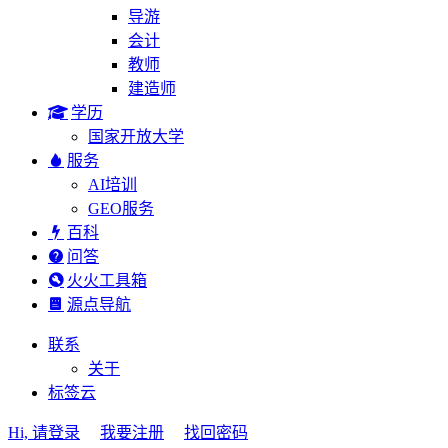
导游
会计
教师
建造师
学历
国家开放大学
服务
AI培训
GEO服务
百科
问答
火火工具箱
源点导航
联系
关于
标签云
Hi, 请登录
我要注册
找回密码