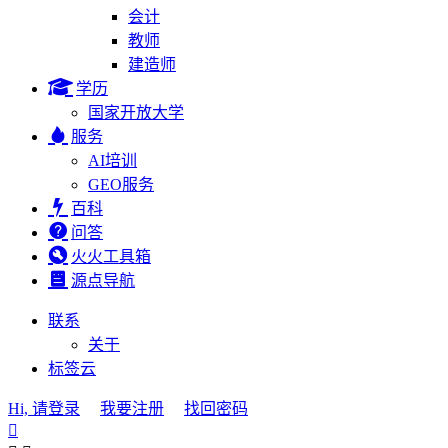
会计
教师
建造师
学历
国家开放大学
服务
AI培训
GEO服务
百科
问答
火火工具箱
源点导航
联系
关于
标签云
Hi, 请登录
我要注册
找回密码
