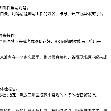
知邮件里写清楚。
白处，用笔清楚地写上你的姓名、卡号、开户行具体支行名
号来操作。
个账号抄下来或者截图保存好，HR 问的时候能马上给出来。
息准备在一个备忘录里，到时候直接抄，省得现场想不起来或
体检报告。
果没指定，就去三甲医院做个常规的入职体检套餐就行。
复印件。比如注册会计师证、教师资格证、PMP 证书等等。这