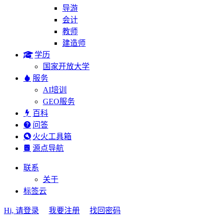
导游
会计
教师
建造师
学历
国家开放大学
服务
AI培训
GEO服务
百科
问答
火火工具箱
源点导航
联系
关于
标签云
Hi, 请登录
我要注册
找回密码