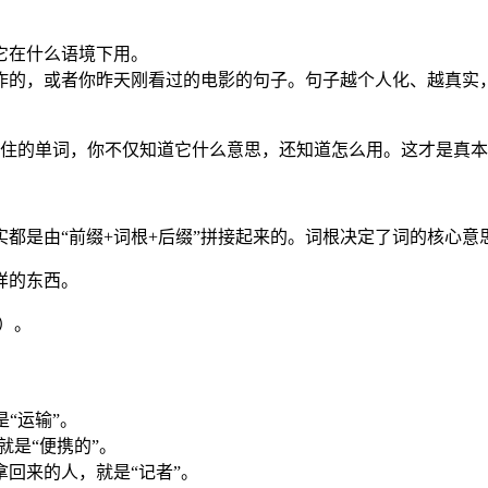
它在什么语境下用。
工作的，或者你昨天刚看过的电影的句子。句子越个人化、越真实
记住的单词，你不仅知道它什么意思，还知道怎么用。这才是真
都是由“前缀+词根+后缀”拼接起来的。词根决定了词的核心意
样的东西。
y）。
。
。
是“运输”。
，就是“便携的”。
消息拿回来的人，就是“记者”。