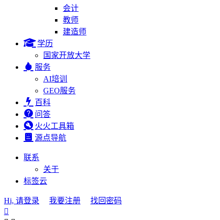
会计
教师
建造师
学历
国家开放大学
服务
AI培训
GEO服务
百科
问答
火火工具箱
源点导航
联系
关于
标签云
Hi, 请登录
我要注册
找回密码
