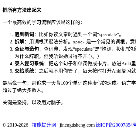
把所有方法串起来
一个最高效的学习流程应该是这样的：
遇到新词
：比如你读文章时遇到一个词“speculate”。
拆解
：用词根词缀法分析。
是一个常见的词根，意思是“看
spec-
查证与造句
：查词典，发现“speculate”是“推测，投机”的意思。然后用它
为什么辞职，但我听说她过得不开心。）
录入复习系统
：把这个句子和单词做成卡片，放进Anki里。正面是“I don’
交给系统
：之后就不用你管了，每天按时打开Anki复习
最后说一句，别追求一天背100个单词这种虚假的速成。语言
超过了绝大多数人。
关键是坚持，以及用对脑子。
© 2019-2026
技能提升网
jinengtisheng.com
闽ICP备20007854号