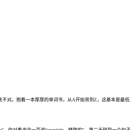
法不对。抱着一本厚厚的单词书，从A开始背到Z，这基本是最
着书念一百遍“exquisite – 精致的”，第二天碰到一个句子“The cr