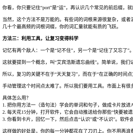
你看，你只要记住“port”是“运”，再认识几个常见的前后
当然，这个方法不是万能的。有些词的词根来源很复杂，或者
几十个最高频的词根词缀，你的词汇量就能有质的飞跃。
方法三：利用工具，让复习变得科学
记忆有两个敌人：一个是“记不住”，另一个是“记住了又忘了”
这就要提到一个概念，叫“艾宾浩斯遗忘曲线”。简单说，我
所以，复习的关键不在于“天天复习”，而在于“在正确的时间
手动管理这个时间点太难了。所以我们要用工具。市面上有很多基于“间隔重复
具体怎么用？
1. 把你用方法一（造句法）学会的单词和句子，做成卡片放进
2. 每天花15分钟，打开软件，它会自动推送给你那些“快要被
3. 你看到卡片，回忆一下，然后点击“认识”或“不认识”。
这样做的好处是，你的每一分钟都花在了刀刃上。你不用再浪