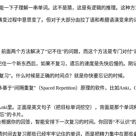
缀，就能一下子理解一串单词。这不是猜，这是有逻辑的推理。这
演变过程中意思变了。但对于大部分由拉丁语和希腊语演变来的
。前面两个方法解决了“记不住”的问题，而这个方法是专门对付“
们记住一个新东西后，如果不复习，遗忘的速度是先快后慢的。刚
点复习”。什么时候是正确的时间点？就是你快要忘记的时候。
”（Spaced Repetition）原理的软件，比如Anki，Qui
Anki里。正面是英文句子（把目标单词挖空），背面是那个单词
遗忘”的卡片。
软件会根据你的回答，智能安排下一次复习的时间。你回答“不认识
费时间去复习那些已经牢牢记住的单词，而是把精力集中在那些