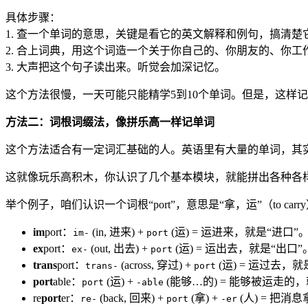
具体步骤：
1. 查一个单词的意思，关键是看它的英文解释和例句，搞清楚
2. 合上词典，用这个词造一个关于你自己的、你朋友的、你
3. 大声把这个句子读出来。听觉会加深记忆。
这个方法很慢，一天可能只能精学5到10个单词。但是，这样
方法二：词根词缀法，像拼乐高一样记单词
这个方法适合有一定词汇基础的人。英语里有大量的单词，其实
这就像玩乐高积木，你认识了几个基本模块，就能拼出各种各
举个例子，咱们认识一个词根“port”，意思是“拿，运”（to carr
im
port：
(in, 进来) +
(运) = 运进来，就是“进口”
im-
port
ex
port：
(out, 出去) +
(运) = 运出去，就是“出口”
ex-
port
trans
port：
(across, 穿过) +
(运) = 运过去，就
trans-
port
port
able：
(运) +
(能够…的) = 能够被运走的
port
-able
re
port
er：
(back, 回来) +
(拿) +
(人) = 把
re-
port
-er