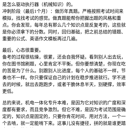
是怎么驱动执行器（机械知识）的。
冲刺阶段（最后1个月）：做历年真题。严格按照考试时间来
模拟，找找考试的感觉。做真题能帮你把握出题的风格和重
点。你会发现，每年总有那么几个知识点是反复考的，这些就
是你必须拿下的分数。同时，回归基础，把之前总结的错题、
重要的公式、英语作文模板再过几遍。
最后，心态很重要。
备考的过程很枯燥，很累，还会自我怀疑。看到别人出去玩，
你在图书馆刷题，心里肯定不平衡。但你要想清楚，你现在吃
的苦是为了什么。别跟别人比进度，每个人的基础不一样，节
奏也不一样。你只要保证自己的计划在稳步推进就行。学不进
去的时候，就出去跑跑步，或者干脆休息半天，别硬撑，效率
更低。
总的来说，机电一体化专升本难，是因为它对知识的广度和深
度都有要求，而且竞争激烈。但它不难，是因为考试范围是确
定的，知识点是固定的，只要你肯花时间，用对方法，一个一
个去啃，就一定能啃下来。这事儿没有捷径，拼的就是谁更踏