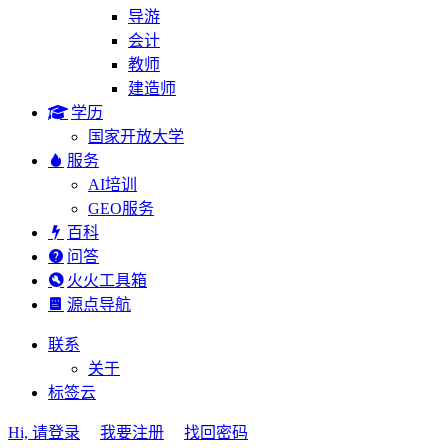
导游
会计
教师
建造师
学历
国家开放大学
服务
AI培训
GEO服务
百科
问答
火火工具箱
源点导航
联系
关于
标签云
Hi, 请登录
我要注册
找回密码