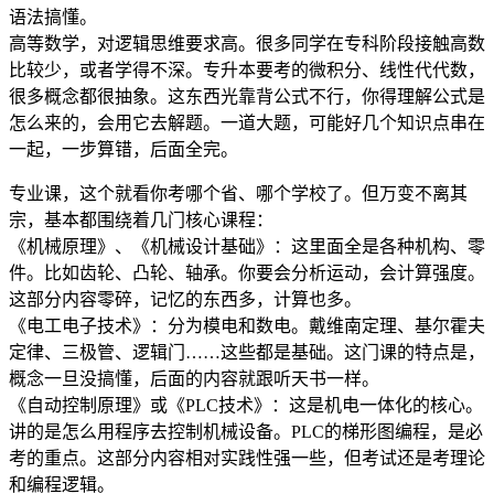
语法搞懂。
高等数学，对逻辑思维要求高。很多同学在专科阶段接触高数
比较少，或者学得不深。专升本要考的微积分、线性代代数，
很多概念都很抽象。这东西光靠背公式不行，你得理解公式是
怎么来的，会用它去解题。一道大题，可能好几个知识点串在
一起，一步算错，后面全完。
专业课，这个就看你考哪个省、哪个学校了。但万变不离其
宗，基本都围绕着几门核心课程：
《机械原理》、《机械设计基础》：这里面全是各种机构、零
件。比如齿轮、凸轮、轴承。你要会分析运动，会计算强度。
这部分内容零碎，记忆的东西多，计算也多。
《电工电子技术》：分为模电和数电。戴维南定理、基尔霍夫
定律、三极管、逻辑门……这些都是基础。这门课的特点是，
概念一旦没搞懂，后面的内容就跟听天书一样。
《自动控制原理》或《PLC技术》：这是机电一体化的核心。
讲的是怎么用程序去控制机械设备。PLC的梯形图编程，是必
考的重点。这部分内容相对实践性强一些，但考试还是考理论
和编程逻辑。