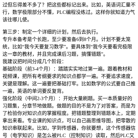
过但忘得差不多了？把这些都标记出来。比如，英语词汇量不
行，数学极限部分不懂，PLC编程没练过。这样你就知道力气
该往哪儿使。
第三步：制定一个详细的计划，然后去执行。
专升本备考是个长跑，至少要准备6到8个月。计划不要太笼
统，比如“我今天要复习数学”。要具体到“我今天要看完极限
这一章的教材，并且完成课后习题，搞懂错题”。
我建议把时间分成几个阶段：
基础阶段（前3-4个月）：踏踏实实地过第一遍。跟着教材和
视频课，把所有考纲要求的知识点都学一遍。不要追求速度，
关键是理解。这一遍要把基础打牢。比如数学的公式要自己推
一遍，英语的单词要反复背。
强化阶段（中间2-3个月）：开始大量刷题。买一本质量好的
习题集，分章节地做题。做题的目的不是为了对答案，而是为
了检验你对知识点的掌握程度。把错题整理到错题本上，定期
拿出来看。专业课的知识点，可以自己画思维导图，把零散的
知识串联起来。比如，学到传感器，你就要想，这个传感器信
号（电学知识）是怎么被PLC（控制知识）读取，然后PLC又