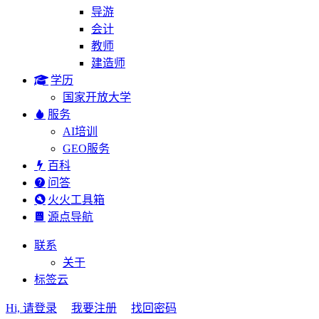
导游
会计
教师
建造师
学历
国家开放大学
服务
AI培训
GEO服务
百科
问答
火火工具箱
源点导航
联系
关于
标签云
Hi, 请登录
我要注册
找回密码