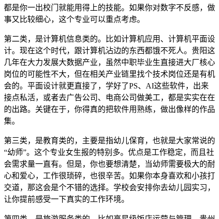
都是你一出校门就能用得上的技能。如果你对数字不反感，做
事又比较细心，这个专业可以重点考虑。
第二类，是计算机信息类的。比如计算机应用、计算机平面设
计。现在这个时代，跟计算机沾边的东西都饿不死人。贵阳这
几年在大力发展大数据产业，虽然中职毕业生直接进大厂核心
岗位的可能性不大，但在相关产业链里找个技术岗位还是有机
会的。平面设计就更直接了，学好了PS、AI这些软件，出来
接点私活，或者去广告公司、电商公司做美工，都是实实在在
的出路。关键在于，你得真的把软件用熟练，做出像样的作品
集。
第三类，是教育类的，主要是指幼儿保育，也就是大家常说的
“幼师”。这个专业女生报的特别多。优点是工作稳定，而且社
会需求量一直有。但是，你也要想清楚，当幼师需要极大的耐
心和爱心，工作很琐碎，也很辛苦。如果你本身喜欢和小孩打
交道，那这会是个不错的选择。学校会安排你去幼儿园实习，
让你提前感受一下真实的工作环境。
第四类，是旅游服务类的。比如高星级饭店运营与管理。贵州