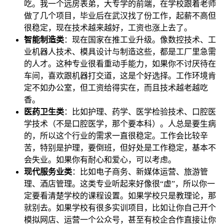
吃。我一个远房表弟，大专学的前端，在学校跟着老师
做了几个项目，毕业后在武汉找了份工作，起薪不高但
很稳定，现在技术越来越好，工资也涨上去了。
智能制造类
：现在国家在推工业升级。像数控技术、工
业机器人技术、模具设计与制造这些，都是工厂里急需
的人才。这种专业很看重动手能力，如果你不讨厌待在
车间，喜欢跟机器打交道，这是个好选择。工作环境肯
定不如办公室，但工资给得实在，而且技术越老越吃
香。
医药卫生类
：比如护理、药学、医学检验技术、口腔医
学技术（不是口腔医学，那个要本科）。人总是要生病
的，所以这个行业的需求一直很稳定。工作会比较辛
苦，特别是护理，要倒班，但好处是工作稳定，基本不
会失业。如果你有耐心和爱心，可以考虑。
现代服务业类
：比如电子商务、新媒体运营、旅游管
理、酒店管理。这类专业听起来好像很“虚”，所以你一
定要看清楚学校的课程设置。如果学校只是教理论，那
就别去。如果学校有很多实训项目，比如让你自己开个
模拟网店、运营一个公众号，甚至有校企合作直接让你