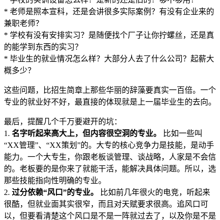
* 老师是照本宣科，还是会讲很多实际案例？有没有企业来的
兼职老师？
* 学校有没有安排实习？是随便找个厂子让你拧螺丝，还是真
的能学到东西的实习？
* 毕业生的就业情况怎么样？大部分人去了什么公司？起薪大
概多少？
这些问题，比招生简章上那些华丽的辞藻要真实一百倍。一个
专业的就业好不好，最直接的体现就是上一届毕业生的去向。
最后，提醒几个千万要避开的坑：
1.
名字听起来高大上，但内容很空洞的专业。
比如一些叫
“XX管理”、“XX策划”的。大专的核心竞争力是技能，是动手
能力。一个大专生，你跟老板谈管理、谈战略，人家是不会信
的。老板要的是你来了就能干活，能解决具体问题。所以，选
那些技能指向性明确的专业。
2.
过分依赖“风口”的专业。
比如前几年很火的电竞，听起来
很酷，但就业面其实很窄，而且对天赋要求很高。追风口可
以，但要看清楚这个风口是不是一阵就过去了，以及你是不是