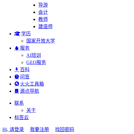
导游
会计
教师
建造师
学历
国家开放大学
服务
AI培训
GEO服务
百科
问答
火火工具箱
源点导航
联系
关于
标签云
Hi, 请登录
我要注册
找回密码