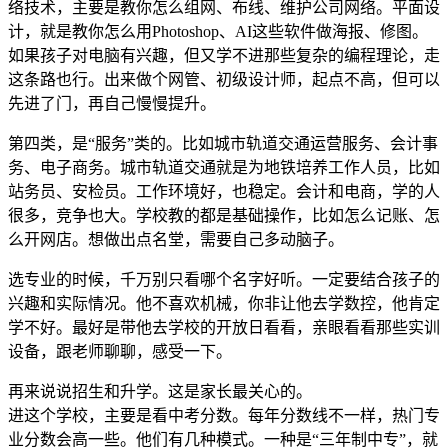
络技术，主要是教你怎么组网、布线、维护公司网络。平面设
计，就是教你怎么用Photoshop、AI这些软件做海报、修图。
如果孩子对电脑有兴趣，但又学不进那些复杂的编程理论，走
这条路也行。出来做个网管、初级设计师，起点不高，但可以
先进了门，再自己慢慢提升。
第四类，是“服务”类的。比如城市轨道交通运营服务、会计事
务、电子商务。城市轨道交通就是为地铁培养工作人员，比如
站务员、安检员。工作环境好，也稳定。会计和电商，学的人
很多，竞争也大。学校教的都是基础操作，比如怎么记账、怎
么开网店。想做出点名堂，需要自己多动脑子。
选专业的时候，千万别只看哪个名字好听。一定要结合孩子的
兴趣和实际情况。他不喜欢机械，你非让他去学数控，他肯定
学不好。最好是带他去学校的开放日看看，亲眼看看那些实训
设备，跟老师聊聊，感受一下。
再来说说招生和升学。这是家长最关心的。
进这个学校，主要是看中考分数。每年分数线不一样，热门专
业分数会高一些。他们有几种模式。一种是“三年制中专”，就