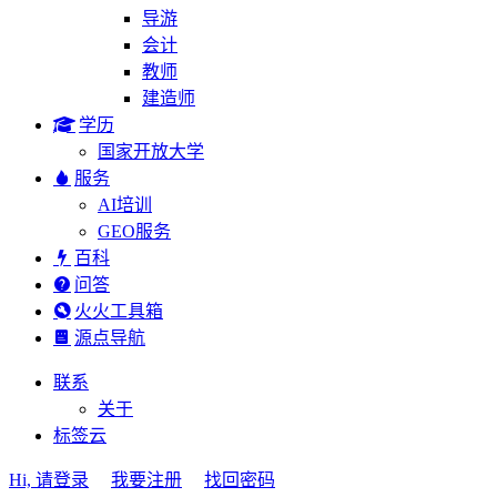
导游
会计
教师
建造师
学历
国家开放大学
服务
AI培训
GEO服务
百科
问答
火火工具箱
源点导航
联系
关于
标签云
Hi, 请登录
我要注册
找回密码