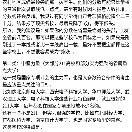
农村地区成绩最顶尖的那一拨学生。他们的分数可能只比学校
的普通批次录取线低一点点，甚至有时候因为报考人数扎堆，
分数线还会反超。我见过有同学觉得自己专项资格能降个二三
十分，结果报了顶尖名校，最后只降了5分，得不偿失。
所以，我的建议是：如果你的分数在省里是绝对的头部，比如
全省前几百名，那可以把这些学校作为目标之一。如果只是刚
刚过了一本线或者比一本线高出一截，最好不要把宝都押在这
些学校上，不然很容易成为“炮灰”。
第二类：中坚力量（大部分211高校和部分实力强劲的省属重
点大学）
这一类是国家专项计划的主力军，也是大多数符合条件的考生
最应该重点关注的目标。
比如像北京邮电大学、西安电子科技大学、华中师范大学、武
汉理工大学、电子科技大学这些行业特色鲜明、就业很好的
211大学，每年都会在国家专项里投放不少名额。
还有一些不是211，但实力很强的学校，比如东北财经大学、
首都医科大学、南京审计大学等，也是国家专项里的常客。
这类学校的特点是：