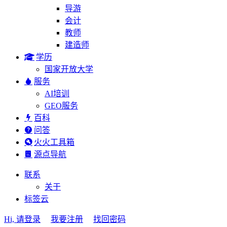
导游
会计
教师
建造师
学历
国家开放大学
服务
AI培训
GEO服务
百科
问答
火火工具箱
源点导航
联系
关于
标签云
Hi, 请登录
我要注册
找回密码