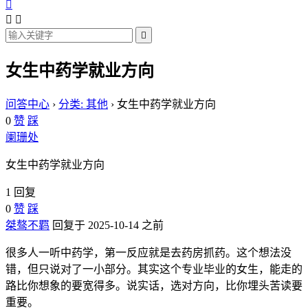




女生中药学就业方向
问答中心
›
分类: 其他
›
女生中药学就业方向
0
赞
踩
阑珊处
女生中药学就业方向
1 回复
0
赞
踩
桀骜不羁
回复于 2025-10-14 之前
很多人一听中药学，第一反应就是去药房抓药。这个想法没
错，但只说对了一小部分。其实这个专业毕业的女生，能走的
路比你想象的要宽得多。说实话，选对方向，比你埋头苦读要
重要。