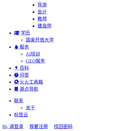
导游
会计
教师
建造师
学历
国家开放大学
服务
AI培训
GEO服务
百科
问答
火火工具箱
源点导航
联系
关于
标签云
Hi, 请登录
我要注册
找回密码