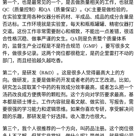
第一个，也是最常见的一个，是去做质量相关的工作，也就是
QC（质量控制）和QA（质量保证）。QC主要是做检验的，
在实验室里用各种仪器分析药材、半成品、成品的成分含量是
否达标。工作环境就是实验室，每天和瓶瓶罐罐、精密仪器打
交道。这份工作非常需要耐心和细致，不能出一点差错，很适
合性格沉稳、做事严谨的女生。QA则是负责整个质量体系
的，监督生产全过程是不是符合规范（GMP），要写很多文
件，做很多记录。这两个岗位都很稳定，是药企里雷打不动的
部门，而且经验越久越吃香。
第二个，是研发（R&D）。这是很多人觉得最高大上的方
向。做研发，主要是做新药开发或者老药的工艺改进。比如，
研究怎么提取某个中药的有效成分效率最高，或者怎么把一个
汤药改良成方便携带的颗粒剂。这个方向对学历要求最高，基
本都是硕士博士。工作内容就是看文献、做实验、写报告，需
要很强的学习能力和逻辑思维。如果你喜欢专研，享受解决问
题的乐趣，那研发是个好选择。收入潜力也很大。
第三个，我个人很推荐的一个方向，叫药品注册。这个岗位很
多人不了解，但其实非常好。做什么呢？简单说，就是把公司