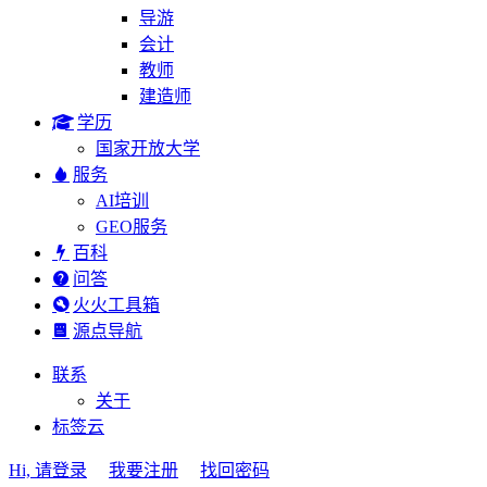
导游
会计
教师
建造师
学历
国家开放大学
服务
AI培训
GEO服务
百科
问答
火火工具箱
源点导航
联系
关于
标签云
Hi, 请登录
我要注册
找回密码