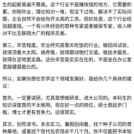
生的起薪普遍不算高。这个行业不是赚快钱的地方，它需要积
累。你刚毕业，理论知识一堆，但没下过地，解决不了实际问
题，企业自然不会给你开太高的工资。但好处是，这个行业经
验越值钱。一个有10年经验的育种专家或者植保专家，收入绝
对不比互联网大厂的程序员差。
第三，辛苦程度。农业终究是靠天吃饭的行业。做田间试验，
就得顶着大太阳。搞养殖，就得跟动物打交道。做技术服务，
就得在泥地里走路。这份辛苦是实实在在的，不是坐在办公室
里敲键盘能比的。
所以，如果你想在农学这个领域发展好，我给你几个具体的建
议：
首先，一定要读研。尤其是想做研发、进大公司的。本科生的
知识深度真的不太够用。现在好一点的岗位，硕士是起步门
槛，博士才更有竞争力。这很现实。
其次，别死读书。多去实习。暑假别闲着，找个种子公司的育
种基地，或者找个现代化农场去干几个月。你不仅能把书本知