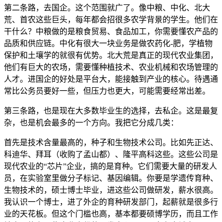
第二条路，去国企。这个范围就广了。像中粮、中化、北大
荒、首农这些巨头，每年都会招很多农学背景的学生。他们在
干什么？中粮做的是粮食贸易、食品加工，你需要懂农产品的
品质和供应链。中化有很大一块业务是做农药化-肥，学植物
保护和土壤学的就很有优势。北大荒是真正的现代农业集团，
他们有巨大的农场，需要懂种植技术、农业机械和农场管理的
人才。进国企的好处是平台大，能接触到产业的核心。待遇通
常比公务员要好一些，但压力也更大，可能需要经常出差。
第三条路，也是现在大多数毕业生的选择，去私企。这是最复
杂，也是机会最多的一个方向。我把它分成几类：
首先是技术含量最高的，种子和生物技术公司。比如先正达、
科迪华、拜耳（收购了孟山都）、隆平高科这些。这些公司是
现代农业的“芯片”企业，搞的是育种。它们需要大量的研发人
员，在实验室里做分子标记、基因编辑。你要是学遗传育种、
生物技术的，硕士博士毕业，进这些公司做研发，薪水很高。
我认识一个博士，进了外企的育种研发部门，起薪就是很多行
业的天花板。但这个门槛也高，基本都要硕博学历，而且工作