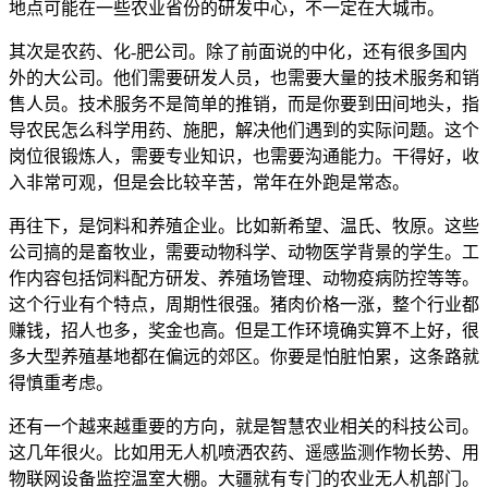
地点可能在一些农业省份的研发中心，不一定在大城市。
其次是农药、化-肥公司。除了前面说的中化，还有很多国内
外的大公司。他们需要研发人员，也需要大量的技术服务和销
售人员。技术服务不是简单的推销，而是你要到田间地头，指
导农民怎么科学用药、施肥，解决他们遇到的实际问题。这个
岗位很锻炼人，需要专业知识，也需要沟通能力。干得好，收
入非常可观，但是会比较辛苦，常年在外跑是常态。
再往下，是饲料和养殖企业。比如新希望、温氏、牧原。这些
公司搞的是畜牧业，需要动物科学、动物医学背景的学生。工
作内容包括饲料配方研发、养殖场管理、动物疫病防控等等。
这个行业有个特点，周期性很强。猪肉价格一涨，整个行业都
赚钱，招人也多，奖金也高。但是工作环境确实算不上好，很
多大型养殖基地都在偏远的郊区。你要是怕脏怕累，这条路就
得慎重考虑。
还有一个越来越重要的方向，就是智慧农业相关的科技公司。
这几年很火。比如用无人机喷洒农药、遥感监测作物长势、用
物联网设备监控温室大棚。大疆就有专门的农业无人机部门。