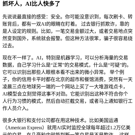
抓坏人，AI比人快多了
先说说最直接的感受：安全。你可能没意识到，每次刷卡、转
账背后，都有一双AI的眼睛在盯着。 过去银行抓欺诈，靠的
是人设定的规则。比如，一笔交易金额过大，或者交易地点突
然变到国外，系统就会报警。但这种方法很笨，骗子很容易绕
过去。
现在不一样了。AI，特别是机器学习，可以分析海量的交易
数据，自己学习什么是“正常”的交易模式，什么是“可疑”的。
它可以识别出那些人眼根本看不出来的微小异常。 举个例
子，你的信用卡平时都在北京的超市和餐馆消费，突然有一天
凌晨三点在地球另一端的一个网站上买了一大堆游戏点卡，
AI模型会立刻觉得这事不对劲。它能识别出这种不符合你个
人行为习惯的模式，然后自动拦截交易，或者马上通知银行工
作人员介入。
很多大银行和支付公司都在用这种技术。比如美国运通
（American Express）就用AI实时监控全球每年超过1.2万亿美
元的交易，在几毫秒内就能判断一笔交易是不是欺诈。 这样