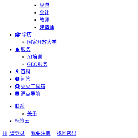
导游
会计
教师
建造师
学历
国家开放大学
服务
AI培训
GEO服务
百科
问答
火火工具箱
源点导航
联系
关于
标签云
Hi, 请登录
我要注册
找回密码