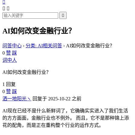




AI如何改变金融行业？
问答中心
›
分类: AI相关问答
›
AI如何改变金融行业？
0
赞
踩
词中人
AI如何改变金融行业？
1 回复
0
赞
踩
洒一地阳光ヽ
回复于 2025-10-22 之前
AI现在已经不是什么新鲜词了，它确确实实进入了我们生活
的方方面面，金融行业也不例外。 而且，它不是那种锦上添
花的配角，而是正在重构整个行业的运作方式。