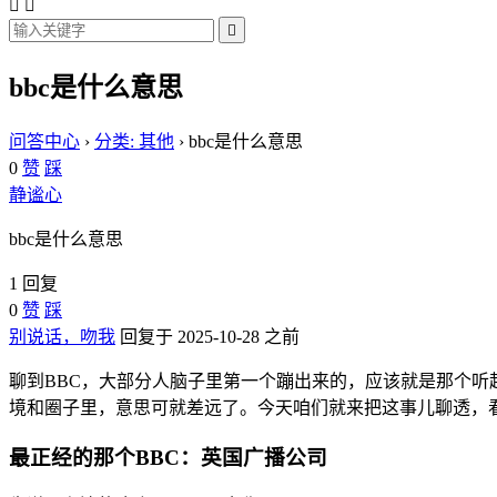



bbc是什么意思
问答中心
›
分类: 其他
›
bbc是什么意思
0
赞
踩
静谧心
bbc是什么意思
1 回复
0
赞
踩
别说话，吻我
回复于 2025-10-28 之前
聊到BBC，大部分人脑子里第一个蹦出来的，应该就是那个听起
境和圈子里，意思可就差远了。今天咱们就来把这事儿聊透，看
最正经的那个BBC：英国广播公司