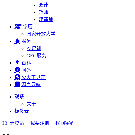
会计
教师
建造师
学历
国家开放大学
服务
AI培训
GEO服务
百科
问答
火火工具箱
源点导航
联系
关于
标签云
Hi, 请登录
我要注册
找回密码
