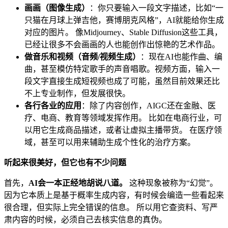
画画（图像生成）
：你只要输入一段文字描述，比如“一
只猫在月球上弹吉他，赛博朋克风格”，AI就能给你生成
对应的图片。 像Midjourney、Stable Diffusion这些工具，
已经让很多不会画画的人也能创作出惊艳的艺术作品。
做音乐和视频（音频/视频生成）
：现在AI也能作曲、编
曲，甚至模仿特定歌手的声音唱歌。视频方面，输入一
段文字直接生成短视频也成了可能，虽然目前效果还比
不上专业制作，但发展很快。
各行各业的应用
：除了内容创作，AIGC还在金融、医
疗、电商、教育等领域发挥作用。 比如在电商行业，可
以用它生成商品描述，或者让虚拟主播带货。 在医疗领
域，甚至可以用来辅助生成个性化的治疗方案。
听起来很美好，但它也有不少问题
首先，
AI会一本正经地胡说八道。
这种现象被称为“幻觉”。
因为它本质上是基于概率生成内容，有时候会编造一些看起来
很合理，但实际上完全错误的信息。 所以用它查资料、写严
肃内容的时候，必须自己去核实信息的真伪。