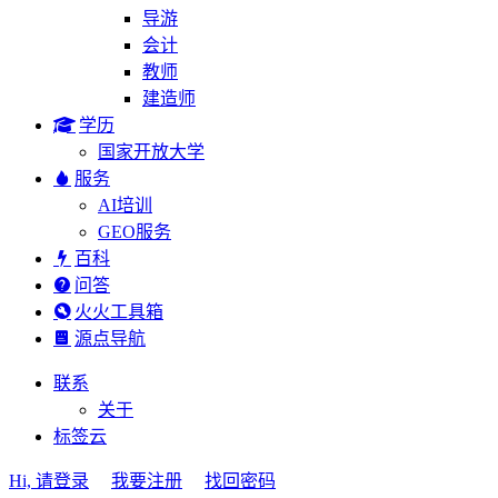
导游
会计
教师
建造师
学历
国家开放大学
服务
AI培训
GEO服务
百科
问答
火火工具箱
源点导航
联系
关于
标签云
Hi, 请登录
我要注册
找回密码