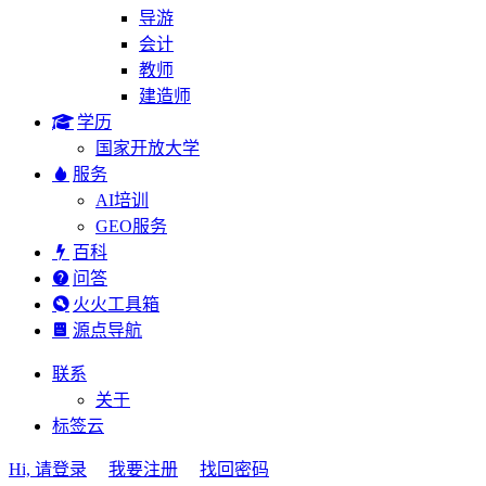
导游
会计
教师
建造师
学历
国家开放大学
服务
AI培训
GEO服务
百科
问答
火火工具箱
源点导航
联系
关于
标签云
Hi, 请登录
我要注册
找回密码