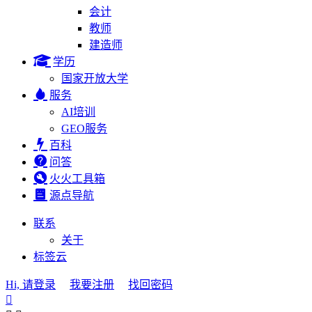
会计
教师
建造师
学历
国家开放大学
服务
AI培训
GEO服务
百科
问答
火火工具箱
源点导航
联系
关于
标签云
Hi, 请登录
我要注册
找回密码
