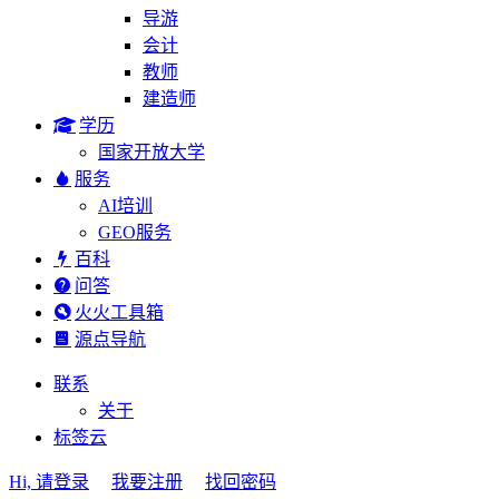
导游
会计
教师
建造师
学历
国家开放大学
服务
AI培训
GEO服务
百科
问答
火火工具箱
源点导航
联系
关于
标签云
Hi, 请登录
我要注册
找回密码