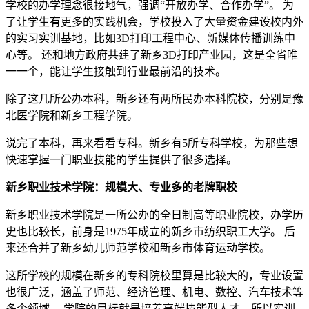
学校的办学理念很接地气，强调“开放办学、合作办学”。 为
了让学生有更多的实践机会，学校投入了大量资金建设校内外
的实习实训基地，比如3D打印工程中心、新媒体传播训练中
心等。 还和地方政府共建了新乡3D打印产业园，这是全省唯
一一个，能让学生接触到行业最前沿的技术。
除了这几所公办本科，新乡还有两所民办本科院校，分别是豫
北医学院和新乡工程学院。
说完了本科，再来看看专科。新乡有5所专科学校，为那些想
快速掌握一门职业技能的学生提供了很多选择。
新乡职业技术学院：规模大、专业多的老牌职校
新乡职业技术学院是一所公办的全日制高等职业院校，办学历
史也比较长，前身是1975年成立的新乡市纺织职工大学。 后
来还合并了新乡幼儿师范学校和新乡市体育运动学校。
这所学校的规模在新乡的专科院校里算是比较大的，专业设置
也很广泛，涵盖了师范、经济管理、机电、数控、汽车技术等
多个领域。 学院的目标就是培养高端技能型人才，所以实训