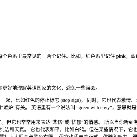
每个色系里最常见的一两个记住。比如，红色系里记住
pink
，蓝
你更好地理解英语国家的文化，避免一些误会。
比如红色的停止标志 (stop sign)。 同时，它也代表激情、爱和愤
嫉妒”有关。 英语里有一个说法叫 “green with envy”
也常常用来表达“悲伤”或“忧郁”的情感。 所以当你听到有人说 “I’
征纯洁和天真。 它也代表和平，比如白鸽。但在某些情况下，它
，葬礼上人们会穿黑色衣服。 但它也代表着正式、优雅和权力，