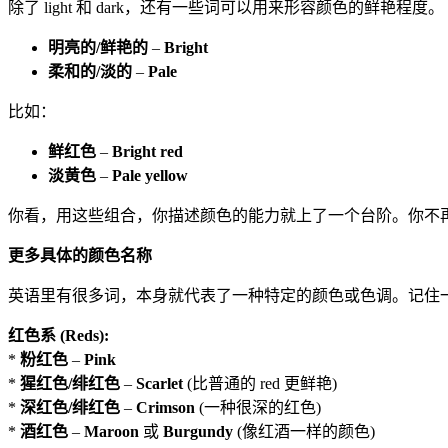
除了 light 和 dark，还有一些词可以用来形容颜色的鲜艳程度。
明亮的/鲜艳的
–
Bright
柔和的/淡的
–
Pale
比如：
鲜红色
–
Bright red
淡黄色
–
Pale yellow
你看，用这些组合，你描述颜色的能力就上了一个台阶。你不再只
更多具体的颜色名称
英语里有很多词，本身就代表了一种特定的颜色或色调。记住
红色系 (Reds):
*
粉红色
–
Pink
*
猩红色/绯红色
–
Scarlet
(比普通的 red 更鲜艳)
*
深红色/绯红色
–
Crimson
(一种很深的红色)
*
酒红色
–
Maroon
或
Burgundy
(像红酒一样的颜色)