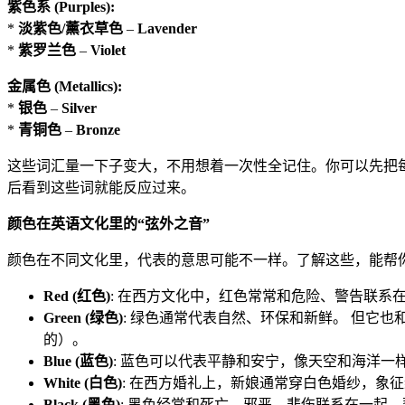
紫色系 (Purples):
*
淡紫色/薰衣草色
–
Lavender
*
紫罗兰色
–
Violet
金属色 (Metallics):
*
银色
–
Silver
*
青铜色
–
Bronze
这些词汇量一下子变大，不用想着一次性全记住。你可以先把
后看到这些词就能反应过来。
颜色在英语文化里的“弦外之音”
颜色在不同文化里，代表的意思可能不一样。了解这些，能帮
Red (红色)
: 在西方文化中，红色常常和危险、警告联系在一起，
Green (绿色)
: 绿色通常代表自然、环保和新鲜。 但它也和“
的）。
Blue (蓝色)
: 蓝色可以代表平静和安宁，像天空和海洋一样。但它
White (白色)
: 在西方婚礼上，新娘通常穿白色婚纱，象
Black (黑色)
: 黑色经常和死亡、邪恶、悲伤联系在一起