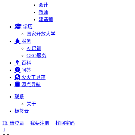
会计
教师
建造师
学历
国家开放大学
服务
AI培训
GEO服务
百科
问答
火火工具箱
源点导航
联系
关于
标签云
Hi, 请登录
我要注册
找回密码
