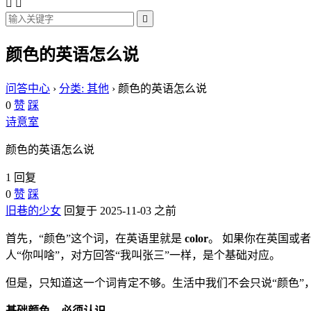



颜色的英语怎么说
问答中心
›
分类: 其他
›
颜色的英语怎么说
0
赞
踩
诗意室
颜色的英语怎么说
1 回复
0
赞
踩
旧巷的少女
回复于 2025-11-03 之前
首先，“颜色”这个词，在英语里就是
color
。 如果你在英国或
人“你叫啥”，对方回答“我叫张三”一样，是个基础对应。
但是，只知道这一个词肯定不够。生活中我们不会只说“颜色”
基础颜色，必须认识