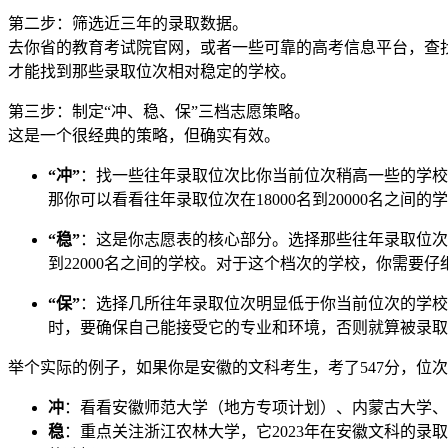
第二步：筛选近三年的录取数据。
去你省的教育考试院官网，或者一些可靠的高考信息平台，查
才能找到那些录取位次相对稳定的学校。
第三步：制定“冲、稳、保”三档志愿策略。
这是一个很经典的策略，但确实有效。
“冲”
：找一些往年录取位次比你当前位次稍高一些的学校
那你可以看看往年录取位次在18000名到20000名之
“稳”
：这是你志愿表的核心部分。选择那些往年录取位次
到22000名之间的学校。对于这个档次的学校，你需要
“保”
：选择几所往年录取位次明显低于你当前位次的学校
时，要确保自己能接受它的专业和环境，否则就算被录取
举个实际的例子，如果你是安徽的文科考生，考了547分，位次
冲
：看看安徽师范大学（地方专项计划）、内蒙古大学、
稳
：重点关注浙江农林大学，它2023年在安徽文科的录取