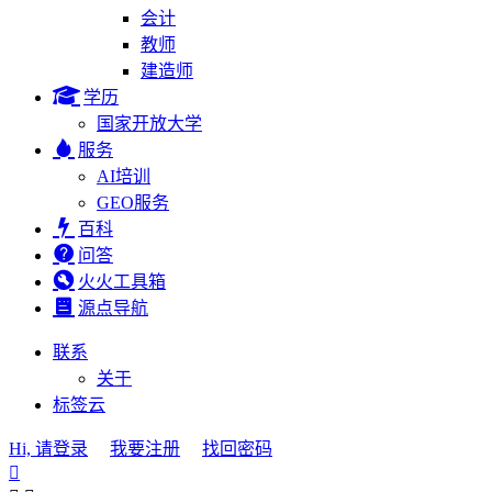
会计
教师
建造师
学历
国家开放大学
服务
AI培训
GEO服务
百科
问答
火火工具箱
源点导航
联系
关于
标签云
Hi, 请登录
我要注册
找回密码
