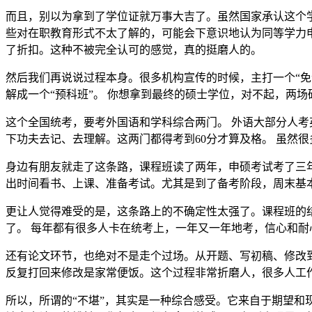
而且，别以为拿到了学位证就万事大吉了。虽然国家承认这个
些对在职教育形式不太了解的，可能会下意识地认为同等学力申
了折扣。这种不被完全认可的感觉，真的挺磨人的。
然后我们再说说过程本身。很多机构宣传的时候，主打一个“免
解成一个“预科班”。 你想拿到最终的硕士学位，对不起，两
这个全国统考，要考外国语和学科综合两门。 外语大部分人考
下功夫去记、去理解。这两门都得考到60分才算及格。 虽然
身边有朋友就走了这条路，课程班读了两年，申硕考试考了三
出时间看书、上课、准备考试。尤其是到了备考阶段，周末基
更让人觉得难受的是，这条路上的不确定性太强了。课程班的
了。 每年都有很多人卡在统考上，一年又一年地考，信心和耐
还有论文环节，也绝对不是走个过场。从开题、写初稿、修改
反复打回来修改是家常便饭。这个过程非常折磨人，很多人工
所以，所谓的“不堪”，其实是一种综合感受。它来自于期望和