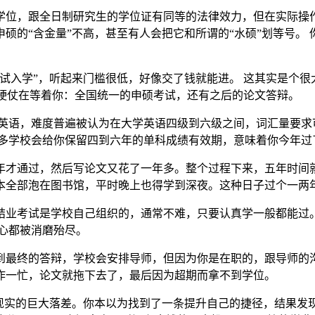
学位，跟全日制研究生的学位证有同等的法律效力，但在实际操作
硕的“含金量”不高，甚至有人会把它和所谓的“水硕”划等号。
试入学”，听起来门槛很低，好像交了钱就能进。 这其实是个
场硬仗在等着你：全国统一的申硕考试，还有之后的论文答辩。
英语，难度普遍被认为在大学英语四级到六级之间，词汇量要求
很多学校会给你保留四到六年的单科成绩有效期，意味着你今年
年才通过，然后写论文又花了一年多。整个过程下来，五年时间
本全部泡在图书馆，平时晚上也得学到深夜。这种日子过个一两
结业考试是学校自己组织的，通常不难，只要认真学一般都能过。
心都被消磨殆尽。
到最终的答辩，学校会安排导师，但因为你是在职的，跟导师的
作一忙，论文就拖下去了，最后因为超期而拿不到学位。
现实的巨大落差。你本以为找到了一条提升自己的捷径，结果发