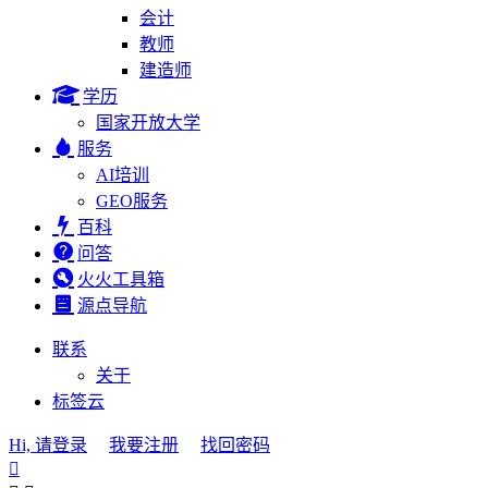
会计
教师
建造师
学历
国家开放大学
服务
AI培训
GEO服务
百科
问答
火火工具箱
源点导航
联系
关于
标签云
Hi, 请登录
我要注册
找回密码
