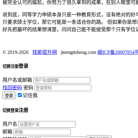
被完全认可的尴尬，你努力了很久拿到的成果，在别人眼里可
说到底，同等学力申硕本身只是一种教育形式，没有绝对的好
只要求硕士学位，那它可能是一条适合你的路。 但如果你是想
好先把最坏的结果想清楚，问问自己能不能接受那个只有学位
© 2019-2026
技能提升网
jinengtisheng.com
闽ICP备20007854号
登录
切换注册
用户名或邮箱
找回密码
密码
记住我
注册
切换登录
用户名
邮箱