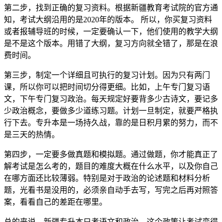
第二步，找到正确的复习资料。根据新疆教育考试院的官方通
知，考试大纲沿用的是2020年的版本。 所以，你买复习资料
或者报辅导班的时候，一定要确认一下，他们使用的教学大纲
是不是这个版本。用错了大纲，复习方向就全错了，那是在浪
费时间。
第三步，制定一个详细且可执行的复习计划。因为只有两门
课，所以你可以把时间切分得更细。比如，上午专门复习语
文，下午专门复习政治。每天规定好要背多少古诗文，要记多
少政治概念，要做多少道练习题。计划一旦制定，就要严格执
行下去。专升本是一场持久战，靠的是日积月累的努力，而不
是三天的热情。
第四步，一定要多做真题和模拟题。通过做题，你才能真正了
解考试是怎么考的，题目的难度大概在什么水平，以及你自己
在哪方面还比较薄弱。特别是对于政治的论述题和材料分析
题，光看书是没用的，必须亲自动手去写，写完之后再对照答
案，看看自己的差距在哪里。
总的来说，新疆专升本只考语文和政治，这个政策让考试变得