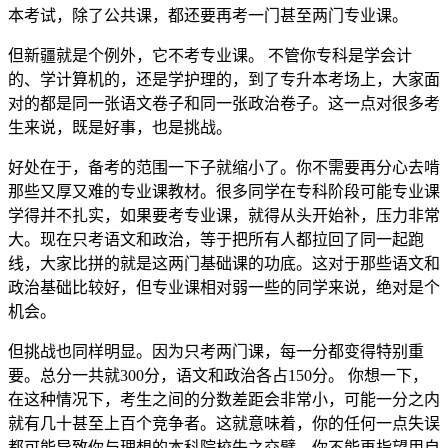
本考试，除了公共课，都还要再考一门甚至两门专业课。
但新疆就是个例外，它不考专业课。 不管你专科是学会计
的、学计算机的，还是学护理的，到了专升本考场上，大家面
对的都是同一张语文卷子和同一张政治卷子。这一点对很多考
生来说，既是好事，也是挑战。
好处在于，备考的范围一下子就缩小了。你不需要再分心去啃
那些又厚又难的专业课教材。很多同学在专科阶段可能专业课
学得并不扎实，如果要考专业课，就得从头开始补，压力非常
大。现在只考语文和政治，等于把所有人都拉回了同一起跑
线，大家比拼的就是这两门基础课的功底。这对于那些语文和
政治基础比较好，但专业课相对弱一些的同学来说，绝对是个
机会。
但挑战也同样明显。因为只考两门课，每一分都变得特别重
要。总分一共就300分，语文和政治各占150分。 你想一下，
在这种情况下，考生之间的分数差距会非常小，可能一分之内
就有几十甚至上百个竞争者。这就意味着，你的任何一点失误
都可能导致你与理想的本科院校失之交臂。你不能再指望用自