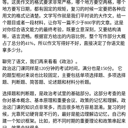
等。这类作文的格式要求非常严格，哪个地方要空两格，哪个
地方要写日期，都有固定的规矩，复习的时候一定要把各种应
用文的格式记清楚。文学写作就是我们平时说的大作文，给一
个题目或者一段材料，让你写一篇不少于800字的文章。这是
对你综合语文能力的最终考验，既要立意深刻，又要结构清
晰，语言流畅。根据官方给出的内容比例，整个写作部分大概
占了总分的41%，所以作文写得好不好，直接决定了你语文能
拿多少分。
聊完了语文，我们再来看看《政治》。
政治这门课同样是120分钟的考试时间，满分也是150分。 它
的题型相对来说也比较固定，主要包括单项选择题、多项选择
题、判断题、简答题、论述题和材料分析题。
选择题和判断题，是政治考试里的基础部分。这部分考查的是
你对基本概念、基本原理和重要会议、政策的记忆和理解。政
治这门课的知识点非常多，而且很多地方容易混淆。复习的时
候，光靠死记硬背是不行的，最好是能边理解边记忆，自己构
建一个知识框架。比如，把不同时期的重要理论和政策串起来
记，效果会好很多。