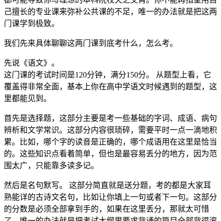
己擅长的专业课来弥补公共课的不足，唯一的办法就是把这两
门课学到极致。
我们先来具体聊聊这两门课到底考什么，怎么考。
先说《语文》。
这门课的考试时间是120分钟，满分150分。 从题型上看，它
覆盖得非常全面，基本上你在高中学语文时候遇到的题型，这
里都能见到。
首先是选择题，这部分主要是考一些基础的字词、成语、病句
辨析和文学常识。这部分内容很琐碎，需要平时一点一滴地积
累。比如，哪个字的读音是正确的，哪个成语用在这里是恰当
的。这些知识点看着简单，但也是最容易丢分的地方，因为范
围太广，只能靠多读多记。
然后是名句默写。 这部分简直就是送分题，考的都是大家耳
熟能详的古诗文名句，比如让你填上一句或者下一句。这部分
的分数是必须全部拿到手的，如果在这里丢分，那就太可惜
了。唯一的办法就是把考试大纲里要求背诵的篇目全部背得滚