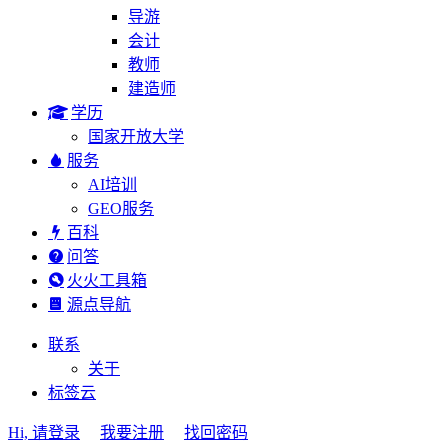
导游
会计
教师
建造师
学历
国家开放大学
服务
AI培训
GEO服务
百科
问答
火火工具箱
源点导航
联系
关于
标签云
Hi, 请登录
我要注册
找回密码