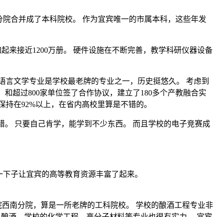
宾分院合并成了本科院校。 作为宜宾唯一的市属本科，这些年发
起来接近1200万册。 硬件设施在不断完善，教学科研仪器设备
语言文学专业是学校最老牌的专业之一，历史挺悠久。 考虑到
和超过800家单位签了合作协议，建立了180多个产教融合实
保持在92%以上，在省内高校里算是不错的。
错。 只要自己肯学，能学到不少东西。 而且学校的电子竞赛成
一下子让宜宾的高等教育资源丰富了起来。
院西南分院，算是一所老牌的工科院校。 学校的酿酒工程专业非
了酿酒，学校的化学工程、高分子材料等专业也很有实力。 宜宾