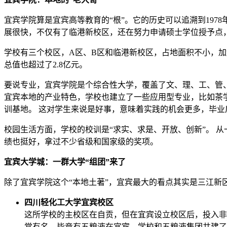
宜宾学院算是宜宾高等教育的“根”。它的历史可以追溯到197
展很快，不仅有了临港新校区，还在努力申请硕士学位授予点，
学校有三个校区，A区、B区和临港新校区，占地面积不小，加起
总值也超过了2.8亿元。
要说专业，宜宾学院是个综合性大学，覆盖了文、理、工、管、
宜宾本地的产业特色，学校也建立了一些应用型专业，比如茶学。
训基地。 这对学生来说是好事，意味着实践的机会更多，毕业
校园生活方面，学校的校训是“求实、求是、开放、创新”。 
绩也挺好，拿过不少省级和国家级的奖项。
宜宾大学城：一群大学“组团”来了
除了宜宾学院这个“本地土著”，宜宾最大的看点其实是三江
四川轻化工大学宜宾校区
这所学校的主校区在自贡，但在宜宾设立校区后，投入非常
常有名，毕竟有五粮液在宜宾，学校和五粮液集团共建了