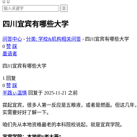



四川宜宾有哪些大学
问答中心
›
分类: 学校&机构相关问答
›
四川宜宾有哪些大学
0
赞
踩
墨语者
四川宜宾有哪些大学
1 回复
0
赞
踩
半路ぃ温情
回复于 2025-11-21 之前
提起宜宾，很多人第一反应是五粮液，或者是燃面。但这几年
实需要好好了解一下。
咱们先从本地资格最老的本科院校说起，就是宜宾学院。
宜宾学院：本地的“老大哥”