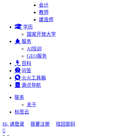
会计
教师
建造师
学历
国家开放大学
服务
AI培训
GEO服务
百科
问答
火火工具箱
源点导航
联系
关于
标签云
Hi, 请登录
我要注册
找回密码
