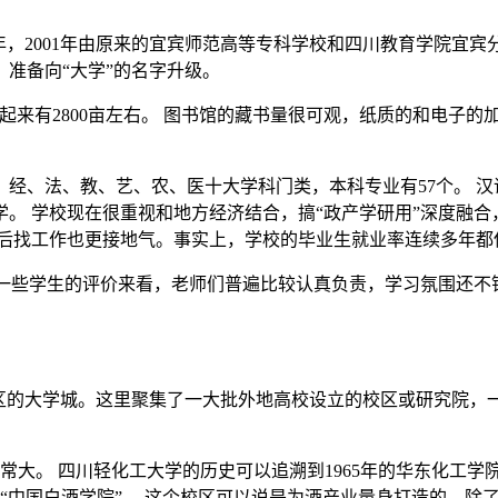
8年，2001年由原来的宜宾师范高等专科学校和四川教育学院宜
准备向“大学”的名字升级。
来有2800亩左右。 图书馆的藏书量很可观，纸质的和电子的加
经、法、教、艺、农、医十大学科门类，本科专业有57个。 汉
 学校现在很重视和地方经济结合，搞“政产学研用”深度融合，
后找工作也更接地气。事实上，学校的毕业生就业率连续多年都
从一些学生的评价来看，老师们普遍比较认真负责，学习氛围还不
新区的大学城。这里聚集了一大批外地高校设立的校区或研究院，
大。 四川轻化工大学的历史可以追溯到1965年的华东化工学
“中国白酒学院”。 这个校区可以说是为酒产业量身打造的。除