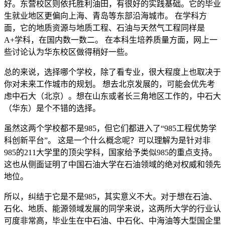
好。东营校区则依托胜利油田，有很好的实践基础。它的毕业
生就业地区更偏向上海、青岛等东部沿海城市。 在学科方
面，它的地质资源与地质工程、石油与天然气工程同样是
A+学科，在国内数一数二。 在本科生培养质量方面，网上一
些讨论认为华东校区做得稍好一些。
总的来说，选择哪个学校，除了看专业，很大程度上也取决于
你对未来工作城市的规划。 想去北京发展的，可能会优先考
虑中石大（北京）。想在山东或者长三角地区工作的，中石大
（华东）是个不错的选择。
虽然这两个学校都不是985，但它们都进入了“985工程优势学
科创新平台”。 这是一个什么概念呢？可以理解为是针对非
985的211大学里的顶尖学科，国家给予类似985的重点支持。
这也从侧面证明了中国石油大学在石油领域的绝对权威和领先
地位。
所以，纠结于它是不是985，其实意义不大。对于想在石油、
石化、地质、能源领域发展的同学来说，这两所大学的行业认
可度非常高，毕业生在中石油、中石化、中海油等大型国企里