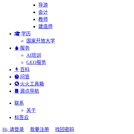
导游
会计
教师
建造师
学历
国家开放大学
服务
AI培训
GEO服务
百科
问答
火火工具箱
源点导航
联系
关于
标签云
Hi, 请登录
我要注册
找回密码