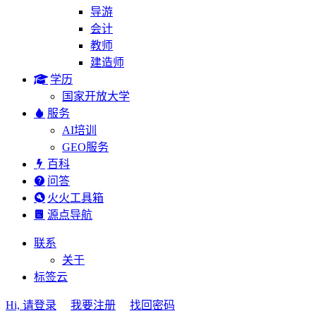
导游
会计
教师
建造师
学历
国家开放大学
服务
AI培训
GEO服务
百科
问答
火火工具箱
源点导航
联系
关于
标签云
Hi, 请登录
我要注册
找回密码