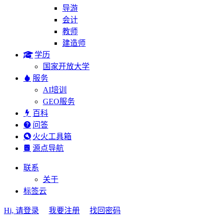
导游
会计
教师
建造师
学历
国家开放大学
服务
AI培训
GEO服务
百科
问答
火火工具箱
源点导航
联系
关于
标签云
Hi, 请登录
我要注册
找回密码