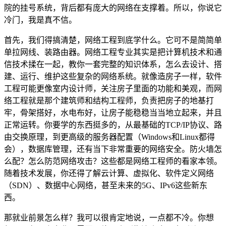
院的挂号系统，背后都有庞大的网络在支撑着。所以，你说它
冷门，我是真不信。
首先，我们得搞清楚，网络工程到底学什么。它可不是简简单
单拉网线、装路由器。网络工程专业其实是把计算机技术和通
信技术揉在一起，教你一套完整的知识体系，怎么去设计、搭
建、运行、维护这些复杂的网络系统。就像造房子一样，软件
工程可能更像室内设计师，关注房子里面的功能和美观，而网
络工程就是那个建筑师和结构工程师，负责把房子的地基打
牢，骨架搭好，水电布好，让房子能稳稳当当地立起来，并且
正常运转。你要学的东西挺多的，从最基础的TCP/IP协议、路
由交换原理，到更高级的服务器配置（Windows和Linux都得
会），数据库管理，还有当下非常重要的网络安全。防火墙怎
么配？怎么防范网络攻击？这些都是网络工程师的看家本领。
随着技术发展，你还得了解云计算、虚拟化、软件定义网络
（SDN）、数据中心网络，甚至未来的5G、IPv6这些新东
西。
那就业前景怎么样？我可以很肯定地说，一点都不冷。你想