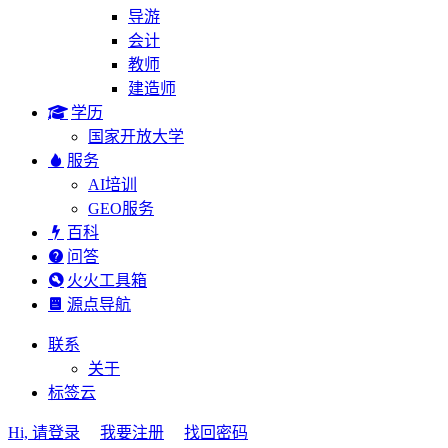
导游
会计
教师
建造师
学历
国家开放大学
服务
AI培训
GEO服务
百科
问答
火火工具箱
源点导航
联系
关于
标签云
Hi, 请登录
我要注册
找回密码