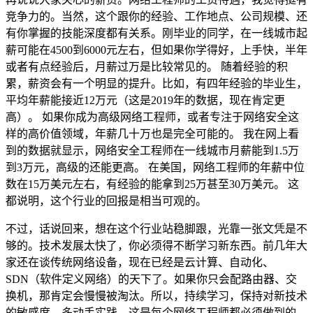
竞争力的。当然，这个跟你的经验、工作地点、公司规模、还
有你掌握的技能深度都有关系。刚毕业的同学，在一线城市起
薪可能在4500到6000元左右，但如果你学得好，上手快，半年
或者有点经验后，月薪过万是比较常见的。 随着经验的积
累，薪资会有一个明显的提升。比如，有四年经验的毕业生，
平均年薪能接近12万元（这是2019年的数据，现在肯定更
高）。 如果你成为高级网络工程师，或者专注于网络安全这
样的高价值领域，年薪几十万也是完全可能的。 我在网上看
到的数据就显示，网络安全工程师在一线城市月薪能到1.5万
到3万元，高级的还能更高。 在美国，网络工程师的年薪中位
数在15万美元左右，有经验的能拿到25万甚至30万美元。 这
都说明，这个行业的回报是相当可观的。
不过，话说回来，想在这个行业站稳脚跟，光靠一张文凭是不
够的。技术发展太快了，你必须得不断学习新东西。前几年大
家还在谈传统网络设备，现在已经是云计算、自动化、
SDN（软件定义网络）的天下了。如果你只会配路由器、交
换机，那肯定会慢慢被淘汰。所以，持续学习，保持对新技术
的敏感度，多动手实践，这是每个网络工程师都必须做到的。