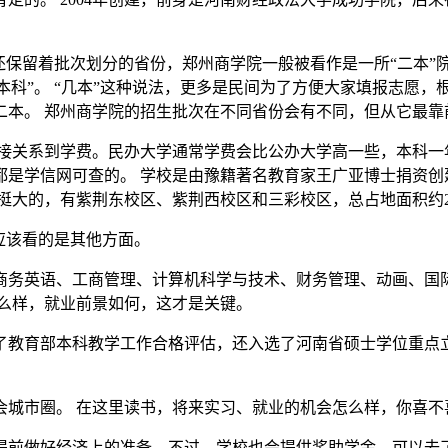
还保留着批次划分的省份，郑州商学院一般被看作是一所“二本”院
“本科”。 “几本”这种说法，更多是民间为了方便大家填报志愿
二本。 郑州商学院的招生批次在不同省份会有不同，但从它最靠
关系到学费。民办大学通常学费会比公办大学高一些，本科一年大
都是学信网可查的。 学校是由豫籍著名教育家王广亚博士捐资创
大的，有紫荆东校区、紫荆西校区和三彩校区，总占地面积约228
应该看的是其他方面。
商务英语、工商管理、计算机科学与技术、财务管理、动画、国
怎么样，就业前景如何，这才是关键。
过了教育部本科教学工作合格评估，还入选了河南省硕士学位重点
会城市圈。 在这里读书，将来实习、就业的机会怎么样，你喜不
提前做好经济上的准备。不过，学校也会提供奖助学金，可以去