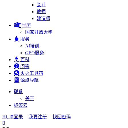
会计
教师
建造师
学历
国家开放大学
服务
AI培训
GEO服务
百科
问答
火火工具箱
源点导航
联系
关于
标签云
Hi, 请登录
我要注册
找回密码
