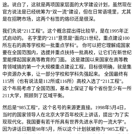
途。说白了，这就是两项国家层面的大学建设计划，虽然现在
官方说法是已经统筹为“双一流”建设，但在日常语境里，尤其
是在招聘市场，这两个标签的烙印还是很深。
我们先说“211工程”。这个概念提出得比较早，是在1995年正
式启动的。 名字里的“211”意思是“面向21世纪，重点建设100
所左右的高等学校和一批重点学科”。 你可以把它理解成国家
要在全国范围内，选拔并重点扶持一批高校，让它们在新世纪
里能撑起国家高等教育的门面。 这是建国以来国家在高等教
育领域搞的第一个大规模重点建设工程，目标很明确，就是集
中资源办大事，让一部分学校和学科先强起来。 全国最终有
115所（也有说法是112所或116所）高校入选了“211工程”。
这个布局考虑了全国范围，基本上保证了每个省份至少有一所
211大学，照顾到了区域平衡。
然后是“985工程”，这个名号的来源更直接。1998年5月4日，
当时的国家领导人在北京大学百年校庆上讲话，提出“为了实
现现代化，我国要有若干所具有世界先进水平的一流大学”。
因为讲话日期是98年5月，所以这个计划就被称为“985工程”。