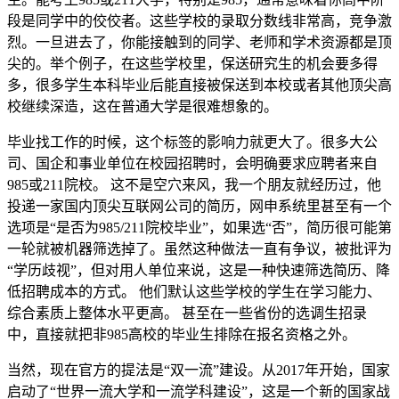
段是同学中的佼佼者。这些学校的录取分数线非常高，竞争激
烈。一旦进去了，你能接触到的同学、老师和学术资源都是顶
尖的。举个例子，在这些学校里，保送研究生的机会要多得
多，很多学生本科毕业后能直接被保送到本校或者其他顶尖高
校继续深造，这在普通大学是很难想象的。
毕业找工作的时候，这个标签的影响力就更大了。很多大公
司、国企和事业单位在校园招聘时，会明确要求应聘者来自
985或211院校。 这不是空穴来风，我一个朋友就经历过，他
投递一家国内顶尖互联网公司的简历，网申系统里甚至有一个
选项是“是否为985/211院校毕业”，如果选“否”，简历很可能第
一轮就被机器筛选掉了。虽然这种做法一直有争议，被批评为
“学历歧视”，但对用人单位来说，这是一种快速筛选简历、降
低招聘成本的方式。 他们默认这些学校的学生在学习能力、
综合素质上整体水平更高。 甚至在一些省份的选调生招录
中，直接就把非985高校的毕业生排除在报名资格之外。
当然，现在官方的提法是“双一流”建设。从2017年开始，国家
启动了“世界一流大学和一流学科建设”，这是一个新的国家战