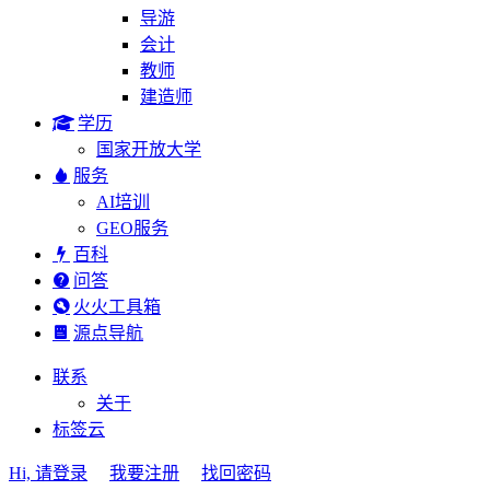
导游
会计
教师
建造师
学历
国家开放大学
服务
AI培训
GEO服务
百科
问答
火火工具箱
源点导航
联系
关于
标签云
Hi, 请登录
我要注册
找回密码