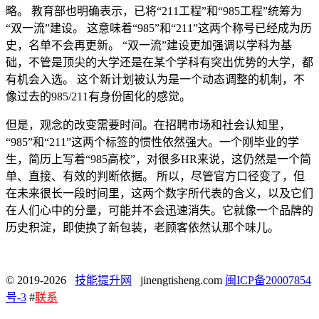
略。 教育部也明确表示，已将“211工程”和“985工程”统筹为
“双一流”建设。 这意味着“985”和“211”这两个称号已经成为历
史，名单不会再更新。 “双一流”建设更加强调以学科为基
础，不管是顶尖的大学还是在某个学科有突出优势的大学，都
有机会入选。 这个新计划被认为是一个动态调整的机制，不
像过去的985/211有身份固化的感觉。
但是，观念的改变需要时间。在招聘市场和社会认知里，
“985”和“211”这两个标签的惯性依然强大。一个刚毕业的学
生，简历上写着“985高校”，对很多HR来说，这仍然是一个简
单、直接、有效的判断依据。 所以，尽管官方口径变了，但
在未来很长一段时间里，这两个数字所代表的含义，以及它们
在人们心中的分量，可能并不会迅速消失。它就像一个品牌的
历史积淀，即使换了新包装，老顾客依然认那个味儿。
© 2019-2026
技能提升网
jinengtisheng.com
闽ICP备20007854
号-3
#
联系