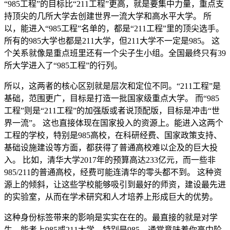
“985工程”的目标比“211工程”更高，就是要集中力量，重点支
持顶尖的几所大学去创建世界一流大学和高水平大学。 所
以，能进入“985工程”名单的，都是“211工程”里的顶尖选手。
所有的985大学也都是211大学，但211大学不一定是985。 这
个关系就像是重点班里还有一个尖子生小组。全国最终只有39
所大学进入了“985工程”的行列。
所以，这两者的核心区别就是层次和定位不同。“211工程”是
基础，范围更广，目标是打造一批国家级重点大学。 而“985
工程”则是“211工程”的加强版或者说顶配版，目标是冲击“世
界一流”。 这也直接体现在国家投入的资源上。能进入这两个
工程的学校，特别是985高校，在科研经费、国家政策支持、
基础设施建设等方面，都获得了普通高校难以企及的巨大投
入。 比如，清华大学2017年的预算高达233亿元，而一些非
985/211的普通高校，经费可能连清华的零头都不到。 这种资
源上的倾斜，让这些学校能够吸引到最好的师资，建设最先进
的实验室，从而在学术研究和人才培养上形成巨大的优势。
这种身份标签带来的影响是实实在在的。最直接的就是对学
生。能考上985或211大学，特别是985，通常意味着你高中阶