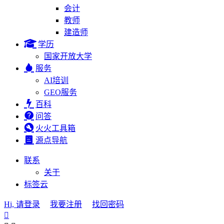
会计
教师
建造师
学历
国家开放大学
服务
AI培训
GEO服务
百科
问答
火火工具箱
源点导航
联系
关于
标签云
Hi, 请登录
我要注册
找回密码
