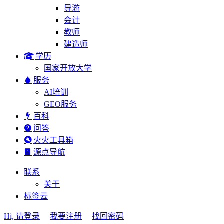
导游
会计
教师
建造师
学历
国家开放大学
服务
AI培训
GEO服务
百科
问答
火火工具箱
源点导航
联系
关于
标签云
Hi, 请登录
我要注册
找回密码