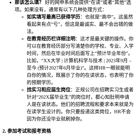
那该怎么填？
好的网申系统会提供“在读”或者“其他”选
项。如果没有，通常有以下几种处理方式：
如实填写最高已获得学历
：也就是“高中”。这虽然
看起来有点“亏”，但这是最诚实、最不会出错的做
法。
在教育经历栏详细注明
：这才是最关键的操作。你
可以在教育经历部分写清楚你的学校、专业、入学
时间，然后在毕业时间后面写上“预计毕业年份”。
比如，“XX大学 | 计算机科学与技术 | 2023年9月 –
至今 (预计2027年6月毕业)”。这样HR一眼就能明
白你的情况，既展示了你的在读状态，也表明了你
的预期学历。
找实习和应届生岗位
：正规公司在招聘实习生或者
针对“202X届毕业生”的岗位时，都心知肚明申请
人是在读状态。他们的招聘流程和要求本来就是为
在读学生设计的。你只要投递这类岗位，HR不会
因为你还没毕业就刷掉你。
2. 参加考试和报考资格