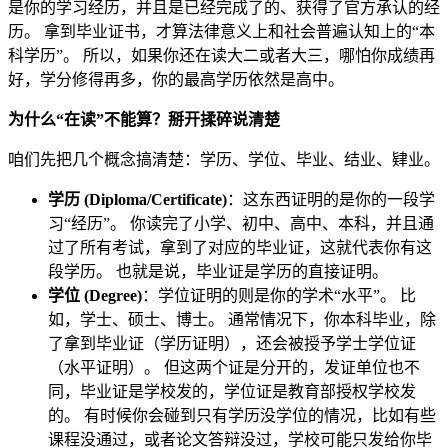
是你的学习经历，并且是已经完成了的、获得了官方承认的经
历。 拿到毕业证书，才算法律意义上和社会普遍认知上的“本
科学历”。 所以，如果你还在读大二或者大三，哪怕你成绩再
好，学分修得再多，你的最高学历依然是高中。
为什么“在读”不能算？掰开揉碎说清楚
咱们先把几个概念搞清楚：学历、学位、毕业、结业、肄业。
学历 (Diploma/Certificate)
：这东西证明的是你的一段学
习“经历”。 你读完了小学、初中、高中、本科，并且通
过了所有考试，拿到了对应的毕业证，这就代表你有这
段学历。 也就是说，毕业证是学历的直接证明。
学位 (Degree)
：学位证明的则是你的学术“水平”。 比
如，学士、硕士、博士。 通常情况下，你本科毕业，除
了拿到毕业证（学历证明），还会被授予学士学位证
（水平证明）。 但这两个证是分开的，发证单位也不
同，毕业证是学校发的，学位证是教育部授权学校发
的。 有时候你会碰到只有学历没学位的情况，比如有些
课程没通过，或者论文答辩没过，学校可能只发给你毕