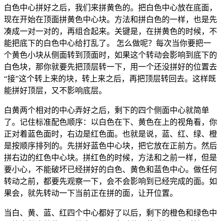
白色中心拼好之后，我们来拼黄色的。把白色中心放在底面，
现在开始在顶面拼黄色中心块。方法和拼白色的一样，也是先
凑成一对一对的，再组合起来。关键是，在拼黄色的时候，不
能把底下的白色中心给打乱了。 怎么做呢？每次当你要把一
个黄色小块从侧面转到顶面时，如果这个转动会影响到底下的
白色块，那你就要先把顶层转一下，用一个还没拼好的位置去
“接”这个转上来的块，转上来之后，再把顶层转回去。这样既
能拼好顶层，又不影响底层。
白黄两个相对的中心弄好之后，剩下的四个侧面中心就简单
了。记住标准配色顺序：以白色在下、黄色在上的视角看，你
正对着蓝色面时，右边是红色面。也就是说，蓝、红、绿、橙
是按顺序排列的。先拼好蓝色中心块，把它放在正前方。然后
拼右边的红色中心块。拼红色的时候，方法和之前一样，但是
要小心，不能破坏已经拼好的白色、黄色和蓝色中心。做任何
转动之前，都要先观察一下，会不会影响到已经完成的面。如
果会，就先转动一下当前正在拼的面，让开位置。
当白、黄、蓝、红四个中心都好了以后，剩下的橙色和绿色中