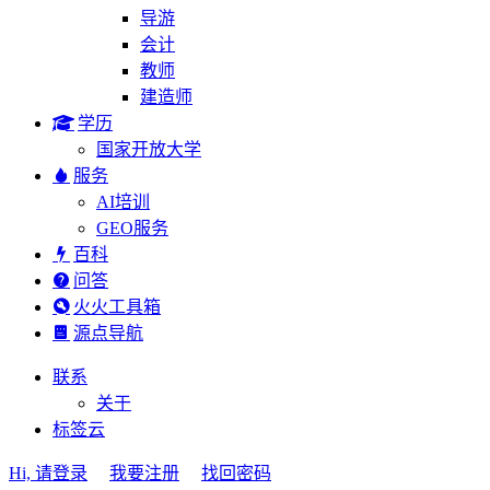
导游
会计
教师
建造师
学历
国家开放大学
服务
AI培训
GEO服务
百科
问答
火火工具箱
源点导航
联系
关于
标签云
Hi, 请登录
我要注册
找回密码