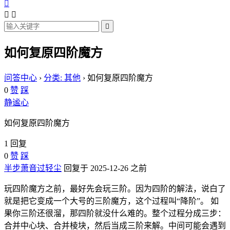




如何复原四阶魔方
问答中心
›
分类: 其他
›
如何复原四阶魔方
0
赞
踩
静谧心
如何复原四阶魔方
1 回复
0
赞
踩
半步萧音过轻尘
回复于 2025-12-26 之前
玩四阶魔方之前，最好先会玩三阶。因为四阶的解法，说白了
就是把它变成一个大号的三阶魔方，这个过程叫“降阶”。 如
果你三阶还很溜，那四阶就没什么难的。整个过程分成三步：
合并中心块、合并棱块，然后当成三阶来解。中间可能会遇到