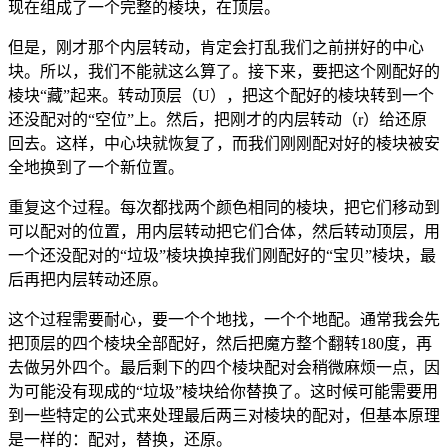
现在组成了一个完整的棱块，在顶层。
但是，刚才那个内层转动，肯定会打乱我们之前拼好的中心
块。所以，我们不能就这么算了。接下来，要把这个刚配好的
棱块“藏”起来。转动顶层（U），把这个配好的棱块转到一个
还没配对的“空位”上。然后，把刚才的内层转动（r）给还原
回去。这样，中心块就恢复了，而我们刚刚配对好的棱块被安
全地换到了一个新位置。
重复这个过程。每次都找两个颜色相同的棱块，把它们移动到
可以配对的位置，用内层转动把它们合体，然后转动顶层，用
一个还没配对的“垃圾”棱块换掉我们刚配好的“宝贝”棱块，最
后再把内层转动还原。
这个过程需要耐心，要一个个地找，一个个地配。通常我会先
把顶层的四个棱块全部配好，然后把魔方整个翻转180度，再
去做另外四个。最后剩下的四个棱块配对会稍微麻烦一点，因
为可能没有现成的“垃圾”棱块给你替换了。这时候可能需要用
到一些特定的公式来处理最后两三对棱块的配对，但基本原理
是一样的：配对，替换，还原。