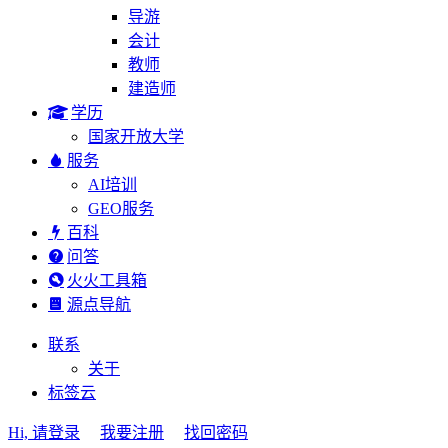
导游
会计
教师
建造师
学历
国家开放大学
服务
AI培训
GEO服务
百科
问答
火火工具箱
源点导航
联系
关于
标签云
Hi, 请登录
我要注册
找回密码