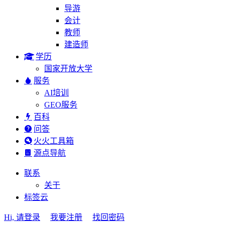
导游
会计
教师
建造师
学历
国家开放大学
服务
AI培训
GEO服务
百科
问答
火火工具箱
源点导航
联系
关于
标签云
Hi, 请登录
我要注册
找回密码