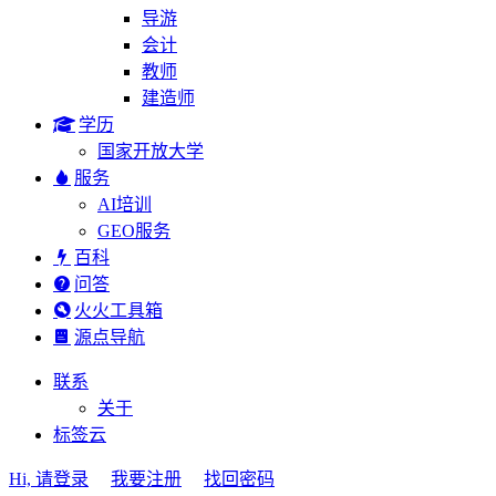
导游
会计
教师
建造师
学历
国家开放大学
服务
AI培训
GEO服务
百科
问答
火火工具箱
源点导航
联系
关于
标签云
Hi, 请登录
我要注册
找回密码