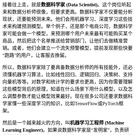
接着往上走，就是
数据科学家 (Data Scientist)
。这个岗位听起
来和数据分析师很像，但要求更高。数据科学家不仅要能分析
现状，还要能预测未来。他们会用机器学习、深度学习这些技
术来构建预测模型。举个例子，还是那个电商公司，数据科学
家可能会做一个模型，来预测哪个用户未来最有可能购买某个
商品，然后把这个名单推送给营销部门，让他们去做精准营
销。或者，他们会建立一个流失预警模型，提前发现那些快要
“跑路”的用户，让客服去挽留。
所以，数据科学家除了要具备数据分析师的所有技能外，还必
须懂机器学习算法，比如线性回归、逻辑回归、决策树、支持
向量机等等。对数学和统计学的要求也更高，因为你需要理解
这些模型背后的原理，知道在什么场景下用什么模型，以及怎
么调整参数才能让模型效果最好。现在很多公司还要求数据科
学家懂一些深度学习的知识，比如TensorFlow或PyTorch框
架。
然后是一个越来越火的方向，叫
机器学习工程师 (Machine
Learning Engineer)
。如果说数据科学家是“发明家”，负责研