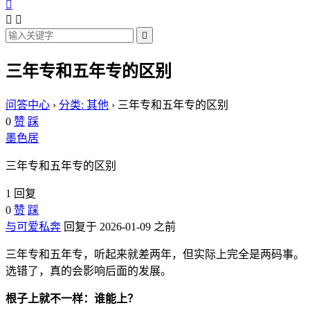




三年专和五年专的区别
问答中心
›
分类: 其他
›
三年专和五年专的区别
0
赞
踩
墨色居
三年专和五年专的区别
1 回复
0
赞
踩
与可爱私奔
回复于 2026-01-09 之前
三年专和五年专，听起来就差两年，但实际上完全是两码事。
选错了，真的会影响后面的发展。
根子上就不一样：谁能上？