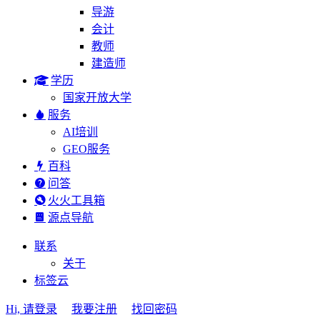
导游
会计
教师
建造师
学历
国家开放大学
服务
AI培训
GEO服务
百科
问答
火火工具箱
源点导航
联系
关于
标签云
Hi, 请登录
我要注册
找回密码