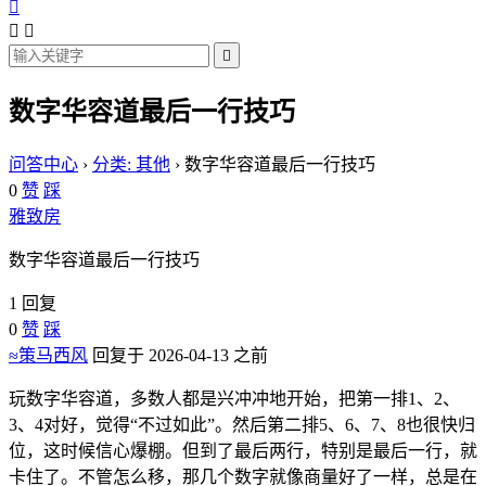




数字华容道最后一行技巧
问答中心
›
分类: 其他
›
数字华容道最后一行技巧
0
赞
踩
雅致房
数字华容道最后一行技巧
1 回复
0
赞
踩
≈策马西风
回复于 2026-04-13 之前
玩数字华容道，多数人都是兴冲冲地开始，把第一排1、2、
3、4对好，觉得“不过如此”。然后第二排5、6、7、8也很快归
位，这时候信心爆棚。但到了最后两行，特别是最后一行，就
卡住了。不管怎么移，那几个数字就像商量好了一样，总是在