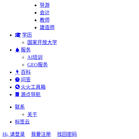
导游
会计
教师
建造师
学历
国家开放大学
服务
AI培训
GEO服务
百科
问答
火火工具箱
源点导航
联系
关于
标签云
Hi, 请登录
我要注册
找回密码