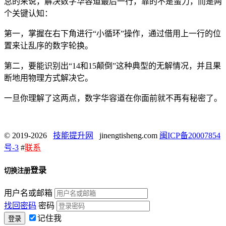
总的来说，解决数字华容道最后一行，靠的不是蛮力，而是两
个关键认知：
第一，掌握在右下角进行“小循环”操作，通过借用上一行的位
置来让乱序的数字轮换。
第二，要能识别出“14和15颠倒”这种典型的无解情况，并且果
断地用物理方式解决它。
一旦你理解了这两点，数字华容道在你面前就不再有秘密了。
© 2019-2026
技能提升网
jinengtisheng.com
闽ICP备20007854
号-3
#
联系
登录
切换注册
用户名或邮箱
找回密码
密码
记住我