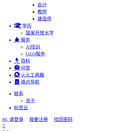
会计
教师
建造师
学历
国家开放大学
服务
AI培训
GEO服务
百科
问答
火火工具箱
源点导航
联系
关于
标签云
Hi, 请登录
我要注册
找回密码
