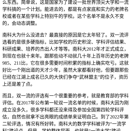
么东西。简单说，这是国家为了建设一批世界顶尖大学和一流
学科搞的一个计划。能进去的，都是有点家底和实力的老牌名
校或者在某些学科上特别牛的学校。这个名单不是永久不变
的，会动态调整。
南科大为什么没进去？最直接的原因是它太年轻了。双一流评
选看的是很多硬指标，比如学校的历史积淀、学科评估结果、
科研成果、培养的杰出人才等等。南科大2012年才正式成立，
到现在也就十来年。跟那些动不动就几十年上百年历史的老牌
985、211比，它在很多需要时间积累的指标上确实吃亏。这就
好比一个刚出道的天才少年，虽然大家都看好他，但要跟那些
已经在江湖上成名已久的大侠们争夺“武林盟主”的位子，资历
上还是差了点。
而且，双一流的评选有一个很重要的参考，就是教育部的学科
评估。在2017年公布第一轮双一流名单的时候，南科大因为刚
成立没多久，很多学科都还没来得及参加全国第四轮学科评
估，自然也就拿不出亮眼的成绩单来证明自己。到了2022年第
二轮评选，情况有所好转。南科大的数学学科被评为“一流学
科”建设点。但是，学校整体层面，也就是“一流大学”建设，