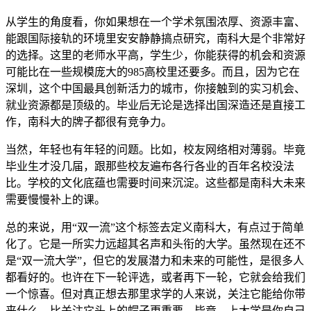
从学生的角度看，你如果想在一个学术氛围浓厚、资源丰富、
能跟国际接轨的环境里安安静静搞点研究，南科大是个非常好
的选择。这里的老师水平高，学生少，你能获得的机会和资源
可能比在一些规模庞大的985高校里还要多。而且，因为它在
深圳，这个中国最具创新活力的城市，你接触到的实习机会、
就业资源都是顶级的。毕业后无论是选择出国深造还是直接工
作，南科大的牌子都很有竞争力。
当然，年轻也有年轻的问题。比如，校友网络相对薄弱。毕竟
毕业生才没几届，跟那些校友遍布各行各业的百年名校没法
比。学校的文化底蕴也需要时间来沉淀。这些都是南科大未来
需要慢慢补上的课。
总的来说，用“双一流”这个标签去定义南科大，有点过于简单
化了。它是一所实力远超其名声和头衔的大学。虽然现在还不
是“双一流大学”，但它的发展潜力和未来的可能性，是很多人
都看好的。也许在下一轮评选，或者再下一轮，它就会给我们
一个惊喜。但对真正想去那里求学的人来说，关注它能给你带
来什么，比关注它头上的帽子更重要。毕竟，上大学是你自己