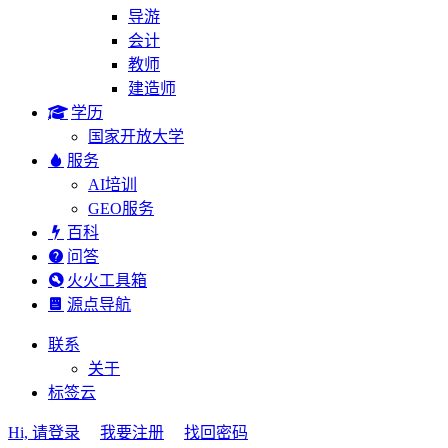
导游
会计
教师
建造师
学历
国家开放大学
服务
AI培训
GEO服务
百科
问答
火火工具箱
源点导航
联系
关于
标签云
Hi, 请登录
我要注册
找回密码