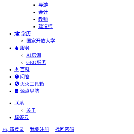
导游
会计
教师
建造师
学历
国家开放大学
服务
AI培训
GEO服务
百科
问答
火火工具箱
源点导航
联系
关于
标签云
Hi, 请登录
我要注册
找回密码