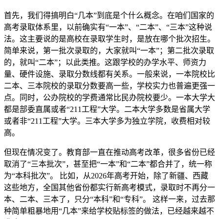
首先，我们得搞明白“几本”到底是个什么概念。在咱们国家的
高考录取体系里，以前确实有“一本”、“二本”、“三本”这种说
法。这主要说的是高校在录取学生时，是放在哪个批次招生。
简单来说，第一批次录取的，大家就叫“一本”；第二批次录取
的，就叫“二本”；以此类推。这跟学校的办学水平、师资力
量、硬件设施、录取分数线都有关系。一般来说，一本院校比
二本、三本院校的录取分数要高一些，学校实力也普遍更强一
点。同时，公办院校的学费通常比民办院校要少。一本大学大
都是部委直属或者“211工程”大学。二本大学多数是省属大学
或者非“211工程”大学。三本大学多为独立学院，收费相对较
高。
但现在情况变了。教育部一直在推动高考改革，很多省份已经
取消了“三本批次”，甚至把“一本”和“二本”都合并了，统一称
为“本科批次”。 比如，从2026年高考开始，除了新疆、西藏
这些地方，全国其他省份都实行新高考模式，录取时不再分一
本、二本、三本了，只分“本科”和“专科”。 这样一来，过去那
种简单粗暴地用“几本”来给学校贴标签的做法，已经越来越不