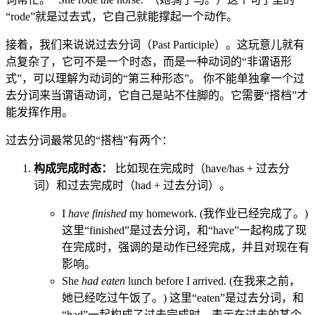
“rode”就是过去式，它自己就能撑起一个动作。
接着，我们来说说过去分词（Past Participle）。这玩意儿就有
点复杂了，它可不是一个时态，而是一种动词的“非谓语形
式”，可以理解为动词的“第三种形态”。 你不能单独拿一个过
去分词来当谓语动词，它自己是站不住脚的。它需要“搭档”才
能发挥作用。
过去分词最常见的“搭档”有两个：
构成完成时态：
比如现在完成时（have/has + 过去分
词）和过去完成时（had + 过去分词）。
I
have finished
my homework. (我作业已经完成了。)
这里“finished”是过去分词，和“have”一起构成了现
在完成时，强调的是动作已经完成，并且对现在有
影响。
She
had eaten
lunch before I arrived. (在我来之前，
她已经吃过午饭了。) 这里“eaten”是过去分词，和
“had”一起构成了过去完成时，表示在过去的某个