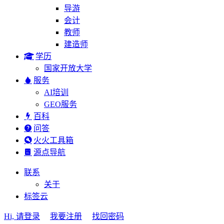
导游
会计
教师
建造师
学历
国家开放大学
服务
AI培训
GEO服务
百科
问答
火火工具箱
源点导航
联系
关于
标签云
Hi, 请登录
我要注册
找回密码