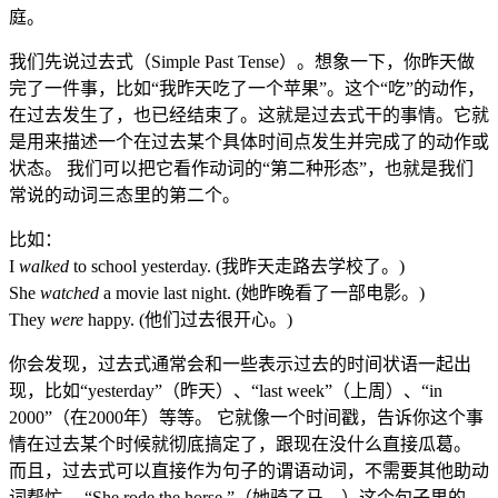
庭。
我们先说过去式（Simple Past Tense）。想象一下，你昨天做
完了一件事，比如“我昨天吃了一个苹果”。这个“吃”的动作，
在过去发生了，也已经结束了。这就是过去式干的事情。它就
是用来描述一个在过去某个具体时间点发生并完成了的动作或
状态。 我们可以把它看作动词的“第二种形态”，也就是我们
常说的动词三态里的第二个。
比如：
I
walked
to school yesterday. (我昨天走路去学校了。)
She
watched
a movie last night. (她昨晚看了一部电影。)
They
were
happy. (他们过去很开心。)
你会发现，过去式通常会和一些表示过去的时间状语一起出
现，比如“yesterday”（昨天）、“last week”（上周）、“in
2000”（在2000年）等等。 它就像一个时间戳，告诉你这个事
情在过去某个时候就彻底搞定了，跟现在没什么直接瓜葛。
而且，过去式可以直接作为句子的谓语动词，不需要其他助动
词帮忙。 “She rode the horse.”（她骑了马。）这个句子里的