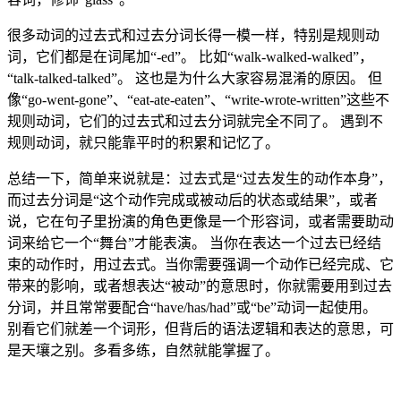
很多动词的过去式和过去分词长得一模一样，特别是规则动
词，它们都是在词尾加“-ed”。 比如“walk-walked-walked”，
“talk-talked-talked”。 这也是为什么大家容易混淆的原因。 但
像“go-went-gone”、“eat-ate-eaten”、“write-wrote-written”这些不
规则动词，它们的过去式和过去分词就完全不同了。 遇到不
规则动词，就只能靠平时的积累和记忆了。
总结一下，简单来说就是：过去式是“过去发生的动作本身”，
而过去分词是“这个动作完成或被动后的状态或结果”，或者
说，它在句子里扮演的角色更像是一个形容词，或者需要助动
词来给它一个“舞台”才能表演。 当你在表达一个过去已经结
束的动作时，用过去式。当你需要强调一个动作已经完成、它
带来的影响，或者想表达“被动”的意思时，你就需要用到过去
分词，并且常常要配合“have/has/had”或“be”动词一起使用。
别看它们就差一个词形，但背后的语法逻辑和表达的意思，可
是天壤之别。多看多练，自然就能掌握了。