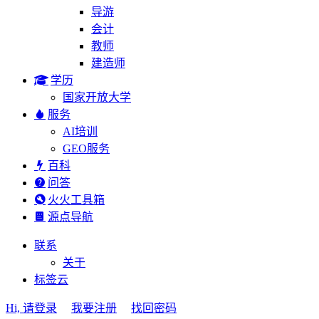
导游
会计
教师
建造师
学历
国家开放大学
服务
AI培训
GEO服务
百科
问答
火火工具箱
源点导航
联系
关于
标签云
Hi, 请登录
我要注册
找回密码