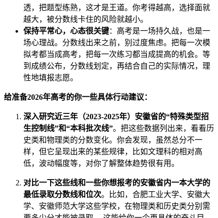
透，把题型练熟，这才是王道。你考得越高，选择面就
越大，被分数线卡住的风险就越小。
保持平常心，心态很关键
：高考是一场持久战，也是一
场心理战。分数线出来之前，别过度焦虑。把每一次模
拟考都当成高考，把每一次练习都当成提高的机会。等
到成绩公布，分数线划定，再结合自己的实际情况，理
性地填报志愿。
给准备2026年高考的你一些具体行动建议：
深入研究近三年（2023-2025年）安徽省的“特殊类型招
生控制线”和“本科批次线”
。把这些数据列出来，看看历
史类和物理类的分数变化。你会发现，虽然总分不一
样，但它呈现出来的某些规律，比如文理科的相对高
低，波动幅度等，对你了解整体趋势很有用。
对比一下这些线和一些你想报考的安徽省内一本大学的
最低录取分数线和位次
。比如，合肥工业大学、安徽大
学、安徽师范大学这些学校，在物理类和历史类分别需
要多少分才能被录取。 这能给你一个更具体的奋斗目