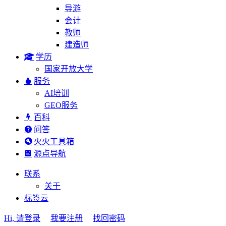
导游
会计
教师
建造师
学历
国家开放大学
服务
AI培训
GEO服务
百科
问答
火火工具箱
源点导航
联系
关于
标签云
Hi, 请登录
我要注册
找回密码