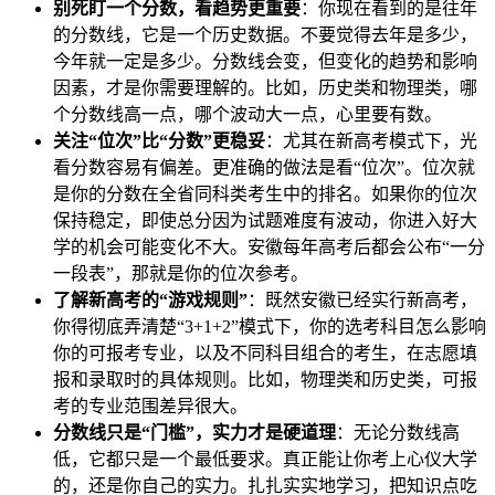
别死盯一个分数，看趋势更重要
：你现在看到的是往年
的分数线，它是一个历史数据。不要觉得去年是多少，
今年就一定是多少。分数线会变，但变化的趋势和影响
因素，才是你需要理解的。比如，历史类和物理类，哪
个分数线高一点，哪个波动大一点，心里要有数。
关注“位次”比“分数”更稳妥
：尤其在新高考模式下，光
看分数容易有偏差。更准确的做法是看“位次”。位次就
是你的分数在全省同科类考生中的排名。如果你的位次
保持稳定，即使总分因为试题难度有波动，你进入好大
学的机会可能变化不大。安徽每年高考后都会公布“一分
一段表”，那就是你的位次参考。
了解新高考的“游戏规则”
：既然安徽已经实行新高考，
你得彻底弄清楚“3+1+2”模式下，你的选考科目怎么影响
你的可报考专业，以及不同科目组合的考生，在志愿填
报和录取时的具体规则。比如，物理类和历史类，可报
考的专业范围差异很大。
分数线只是“门槛”，实力才是硬道理
：无论分数线高
低，它都只是一个最低要求。真正能让你考上心仪大学
的，还是你自己的实力。扎扎实实地学习，把知识点吃