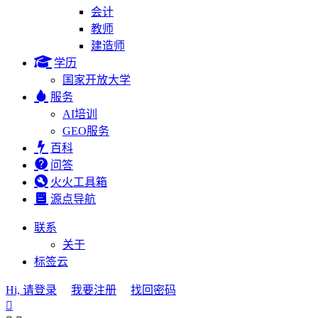
会计
教师
建造师
学历
国家开放大学
服务
AI培训
GEO服务
百科
问答
火火工具箱
源点导航
联系
关于
标签云
Hi, 请登录
我要注册
找回密码
