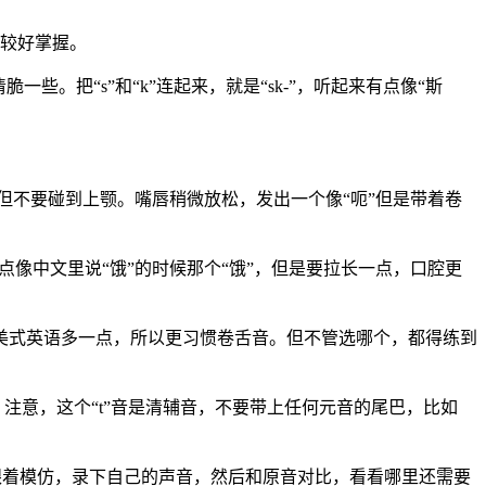
比较好掌握。
些。把“s”和“k”连起来，就是“sk-”，听起来有点像“斯
但不要碰到上颚。嘴唇稍微放松，发出一个像“呃”但是带着卷
像中文里说“饿”的时候那个“饿”，但是要拉长一点，口腔更
美式英语多一点，所以更习惯卷舌音。但不管选哪个，都得练到
注意，这个“t”音是清辅音，不要带上任何元音的尾巴，比如
听几次，跟着模仿，录下自己的声音，然后和原音对比，看看哪里还需要