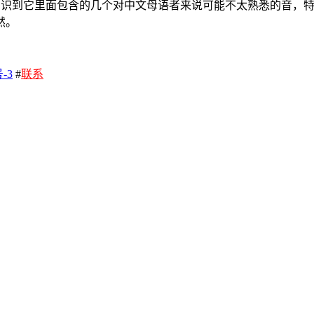
们要意识到它里面包含的几个对中文母语者来说可能不太熟悉的音，
然。
-3
#
联系