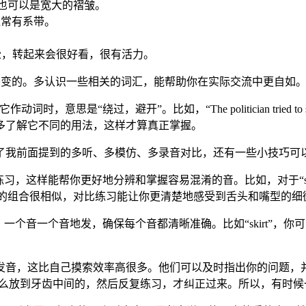
也可以是宽大的褶皱。
通常有系带。
松，转起来会很好看，很有活力。
心是不变的。多认识一些相关的词汇，能帮助你在实际交流中更自如
思是“绕过，避开”。比如，“The politician tried to sk
多了解它不同的用法，这样才算真正掌握。
了我前面提到的多听、多模仿、多录音对比，还有一些小技巧可
这样能帮你更好地分辨和掌握容易混淆的音。比如，对于“skirt”
”的组合很相似，对比练习能让你更清楚地感受到舌头和嘴型的细
音一个音地发，确保每个音都清晰准确。比如“skirt”，你可以先发
。
音，这比自己摸索效率高很多。他们可以及时指出你的问题，并给出
怎么放到牙齿中间的，然后反复练习，才纠正过来。所以，有时