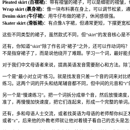
Pleated skirt (百褶裙)
：带有褶皱的裙子，可以是细密的褶皱，
Wrap skirt (裹身裙)
：像一块布料裹在身上，可以调节松紧，
Denim skirt (牛仔裙)
：用牛仔布做的裙子，休闲感很强。
Skater skirt (滑板裙)
：有点像A字裙，但通常更短，下摆更宽
这些不同类型的裙子，虽然款式不同，但“skirt”的发音核
还有，你知道“skirt”除了作名词“裙子”之外，还可以作动词吗？它作动词时，意
不是指穿裙子了，而是说他绕开了难题。学习一个词，最好能
对于我们中文母语者来说，提高英语发音需要耐心和方法。除
一个是“最小对立词”练习。就是找发音只差一个音的词来对比练习，
练习。这两个词的开头和结尾辅音都不同，但中间的元音和“r
另一个是“慢速练习”。把一个词拆分成单个音，然后放慢速度，一个
准了，再慢慢加快速度，把它们连起来，形成一个完整的单词
还有，多和母语人士交流，或者找英语为母语的老师帮你纠正发
或者“z”，后来他的外教老师就让他对着镜子看自己的舌头是