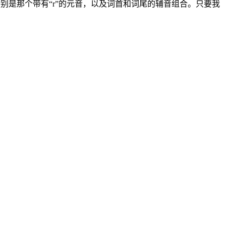
特别是那个带有“r”的元音，以及词首和词尾的辅音组合。只要我