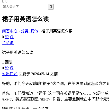



裙子用英语怎么读
问答中心
›
分类: 其他
›
裙子用英语怎么读
0
赞
踩
诗意浓
裙子用英语怎么读
1 回复
0
赞
踩
说出口↙
回复于 2026-05-14 之前
好的，咱们今天就聊聊“裙子”这个词，在英语里到底怎么念
首先，咱们得知道，“裙子”这个词在英语里是“skirt”。
/skɝːt/，英式英语则是 /skɜːt/。你看，主要差别就在中间那个元
咱们先从头开始，一步步来。