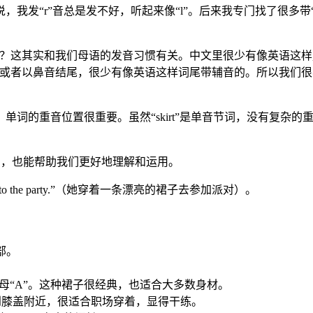
我发“r”音总是发不好，听起来像“l”。后来我专门找了很多带
呢？这其实和我们母语的发音习惯有关。中文里很少有像英语这样
，或者以鼻音结尾，很少有像英语这样词尾带辅音的。所以我们很容易
单词的重音位置很重要。虽然“skirt”是单音节词，没有复杂
使用，也能帮助我们更好地理解和运用。
skirt to the party.”（她穿着一条漂亮的裙子去参加派对）。
部。
母“A”。这种裙子很经典，也适合大多数身材。
到膝盖附近，很适合职场穿着，显得干练。