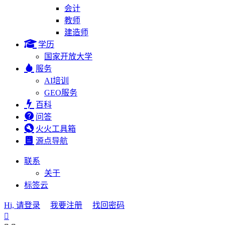
会计
教师
建造师
学历
国家开放大学
服务
AI培训
GEO服务
百科
问答
火火工具箱
源点导航
联系
关于
标签云
Hi, 请登录
我要注册
找回密码
