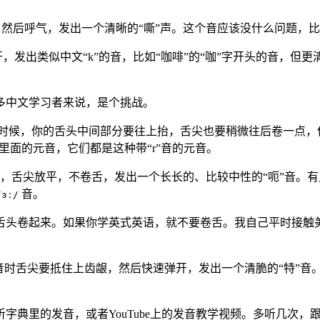
，然后呼气，发出一个清晰的“嘶”声。这个音应该没什么问题，
出类似中文“k”的音，比如“咖啡”的“咖”字开头的音，但更清脆一
多中文学习者来说，是个挑战。
时候，你的舌头中间部分要往上抬，舌尖也要稍微往后卷一点，
 (转) 里面的元音，它们都是这种带“r”音的元音。
舌尖放平，不卷舌，发出一个长长的、比较中性的“呃”音。有点
音。
/ɜː/
舌头卷起来。如果你学英式英语，就不要卷舌。我自己平时接触
音时舌尖要抵住上齿龈，然后快速弹开，发出一个清脆的“特”音。
可以自己多听听字典里的发音，或者YouTube上的发音教学视频。多