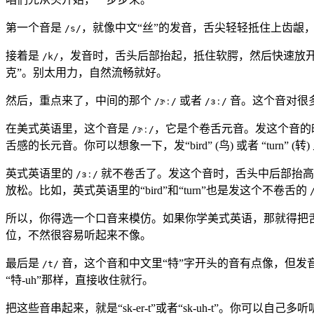
第一个音是
，就像中文“丝”的发音，舌尖轻轻抵住上齿龈
/s/
接着是
，发音时，舌头后部抬起，抵住软腭，然后快速放开，发
/k/
克”。别太用力，自然流畅就好。
然后，重点来了，中间的那个
或者
音。这个音对很
/ɝː/
/ɜː/
在美式英语里，这个音是
，它是个卷舌元音。发这个音的
/ɝː/
舌感的长元音。你可以想象一下，发“bird” (鸟) 或者 “turn”
英式英语里的
就不卷舌了。发这个音时，舌头中后部抬高，
/ɜː/
放松。比如，英式英语里的“bird”和“turn”也是发这个不卷舌的
所以，你得选一个口音来模仿。如果你学美式英语，那就得把
位，不然很容易听起来不像。
最后是
音，这个音和中文里“特”字开头的音有点像，但发
/t/
“特-uh”那样，直接收住就行。
把这些音串起来，就是“sk-er-t”或者“sk-uh-t”。你