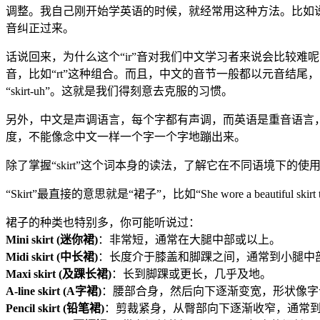
调整。我自己刚开始学英语的时候，就经常用这种方法。比如说，
音纠正过来。
话说回来，为什么这个“ir”音对我们中文学习者来说会比较难
音，比如“rt”这种组合。而且，中文的音节一般都以元音结尾
“skirt-uh”。这就是我们得刻意去克服的习惯。
另外，中文是声调语言，每个字都有声调，而英语是重音语言，
度，不能像念中文一样一个字一个字地蹦出来。
除了掌握“skirt”这个词本身的读法，了解它在不同语境下的
“Skirt”最直接的意思就是“裙子”，比如“She wore a beautiful 
裙子的种类也特别多，你可能听说过：
Mini skirt (迷你裙)
：非常短，通常在大腿中部或以上。
Midi skirt (中长裙)
：长度介于膝盖和脚踝之间，通常到小腿中
Maxi skirt (及踝长裙)
：长到脚踝或更长，几乎及地。
A-line skirt (A字裙)
：腰部合身，然后向下逐渐变宽，形状像字
Pencil skirt (铅笔裙)
：剪裁紧身，从臀部向下逐渐收窄，通常