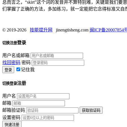
总而言之，“skirt”这个词的发音并不算特别难，关键是我
们掌握了正确的方法，多加练习，就一定能把它念得标准又自
© 2019-2026
技能提升网
jinengtisheng.com
闽ICP备20007854号
登录
切换注册
用户名或邮箱
找回密码
密码
记住我
注册
切换登录
用户名
邮箱
邮箱验证码
设置密码