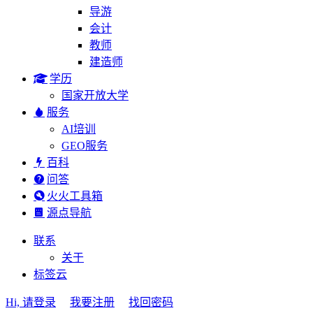
导游
会计
教师
建造师
学历
国家开放大学
服务
AI培训
GEO服务
百科
问答
火火工具箱
源点导航
联系
关于
标签云
Hi, 请登录
我要注册
找回密码