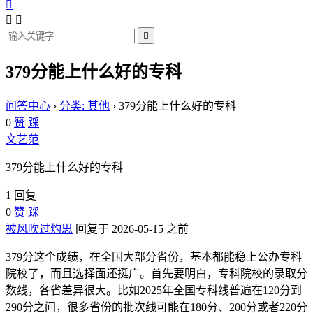




379分能上什么好的专科
问答中心
›
分类: 其他
›
379分能上什么好的专科
0
赞
踩
文艺范
379分能上什么好的专科
1 回复
0
赞
踩
被风吹过灼思
回复于 2026-05-15 之前
379分这个成绩，在全国大部分省份，基本都能稳上公办专科
院校了，而且选择面还挺广。首先要明白，专科院校的录取分
数线，各省差异很大。比如2025年全国专科线普遍在120分到
290分之间，很多省份的批次线可能在180分、200分或者220分