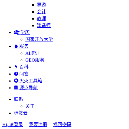
导游
会计
教师
建造师
学历
国家开放大学
服务
AI培训
GEO服务
百科
问答
火火工具箱
源点导航
联系
关于
标签云
Hi, 请登录
我要注册
找回密码