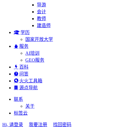
导游
会计
教师
建造师
学历
国家开放大学
服务
AI培训
GEO服务
百科
问答
火火工具箱
源点导航
联系
关于
标签云
Hi, 请登录
我要注册
找回密码